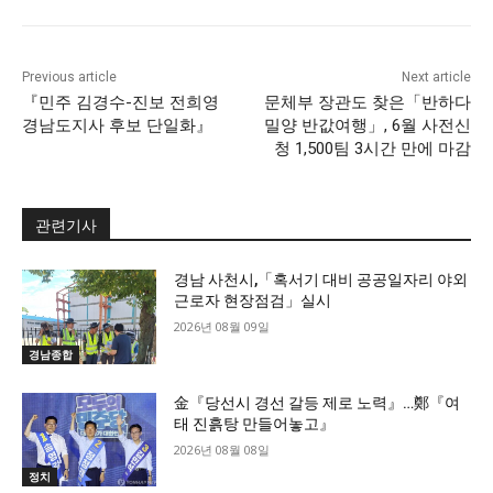
Previous article
Next article
『민주 김경수-진보 전희영
문체부 장관도 찾은「반하다
경남도지사 후보 단일화』
밀양 반값여행」, 6월 사전신
청 1,500팀 3시간 만에 마감
관련기사
경남 사천시,「혹서기 대비 공공일자리 야외
근로자 현장점검」실시
2026년 08월 09일
경남종합
金『당선시 경선 갈등 제로 노력』…鄭『여
태 진흙탕 만들어놓고』
2026년 08월 08일
정치