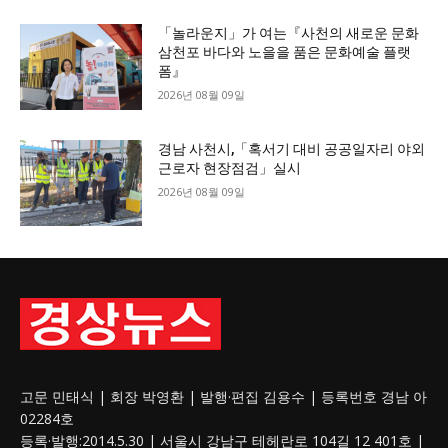
「놀라운지」가 여는『사천의 새로운 문화
삼천포 바다와 노을을 품은 문화예술 플랫
폼』
2026년 08월 09일
경남 사천시,「혹서기 대비 공공일자리 야외
근로자 현장점검」실시
2026년 08월 09일
고문 민태식 | 회장 박영환 | 발행·편집 김용수 | 등록번호 경남 아
02284호
등록·발행:2014.5.30 | 서울시 강남구 테헤란로 104길 12 401호 |