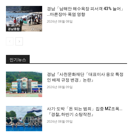
경남「남해안 해수욕장 피서객 43% 늘어」
…마른장마·폭염 영향
2026년 08월 08일
경남종합
인기뉴스
경남『사천문화재단「대표이사 응모 특정
인 배제 규정 변경」논란』
2026년 08월 09일
사기·도박「돈 되는 범죄」집중 MZ조폭…
『경찰, 하반기 소탕작전』
2026년 08월 09일