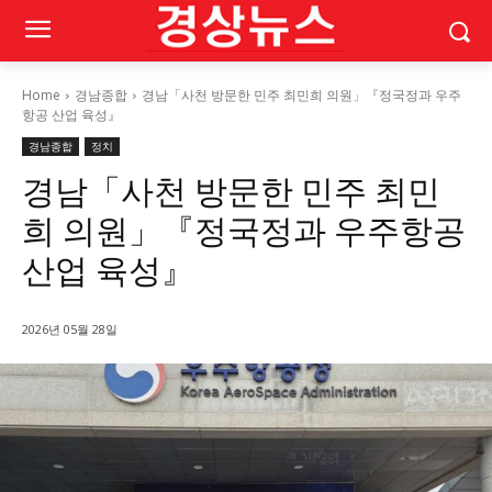
Home
경남종합
경남「사천 방문한 민주 최민희 의원」『정국정과 우주
항공 산업 육성』
경남종합
정치
경남「사천 방문한 민주 최민
희 의원」『정국정과 우주항공
산업 육성』
2026년 05월 28일