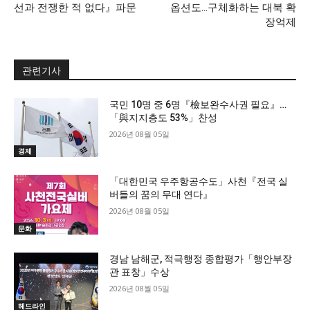
선과 전쟁한 적 없다』파문
옵션도…구체화하는 대북 확
장억제
관련기사
국민 10명 중 6명『檢보완수사권 필요』…
「與지지층도 53%」찬성
2026년 08월 05일
경제
「대한민국 우주항공수도」사천『전국 실
버들의 꿈의 무대 연다』
2026년 08월 05일
문화
경남 남해군, 적극행정 종합평가「행안부장
관 표창」수상
2026년 08월 05일
헤드라인