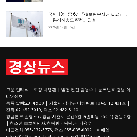
국민 10명 중 6명『檢보완수사권 필요』…
「與지지층도 53%」찬성
2026년 08월 05일
고문 민태식 | 회장 박영환 | 발행·편집 김용수 | 등록번호 경남 아
02284호
등록·발행:2014.5.30 | 서울시 강남구 테헤란로 104길 12 401호 |
전화 02-482-3010, 팩스 02-482-3110
경남본부(발행소) : 경남 사천시 문선5길 9(벌리동 450-4) 건물 2층
| 청소년 보호
책임자
/청탁방지담당관: 김용수
대표전화 055-832-6776, 팩스 055-835-0002 | 이메일
yskim010@hanmail.net, goodyskim2291@naver.com