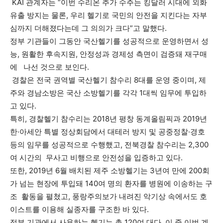
KAI 관계자는 “이번 수리온 추가 수주는 킹달러 시대에 외화
유출 방지는 물론, 우리 헬기로 국민의 안전을 지킨다는 자부
심까지 더해졌다는데 그 의의가 크다”고 말했다.
정부 기관들이 그동안 국산헬기를 성공적으로 운영하면서 성
능, 원활한 후속지원, 안정성과 경제성 측면이 검증돼 재구매
에 나선 것으로 보인다.
경찰은 전국 권역별 국산헬기 참수리 8대를 운영 중이며, 제
주와 경남소방은 국산 소방헬기를 각각 1대씩 임무에 투입하
고 있다.
특히, 경찰헬기 참수리는 2018년 평창 동계올림픽과 2019년
한·아세안 특별 정상회담에서 대테러 방지 및 공중정찰·경호
등의 임무를 성공적으로 수행했고, 전북경찰 참수리는 2,300
여 시간의 무사고 비행으로 안전성을 입증하고 있다.
또한, 2019년 6월 배치된 제주 소방헬기는 3년여 만에 200회
가 넘는 현장에 투입돼 140여 명의 환자를 병원에 이송하는 구
조 활동을 펼쳤고, 풍랑주의보가 내려진 악기상 속에서도 호
이스트를 이용해 실종자를 구조한 바 있다.
정부 기관에서 사용하는 헬기는 총 120여 대다. 이 중 이번 계