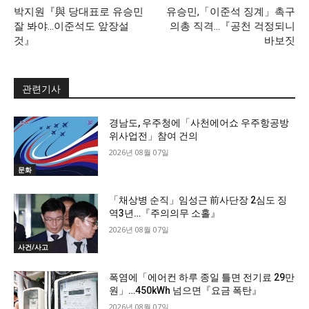
박지원『與 당대표로 유승민
유승민,「이준석 징계」촉구
잘 봐야…이준석도 앞장설
의총 직격…『공천 걱정되니
것』
바보짓
관련기사
경남도, 우주청에「사천에어쇼 우주항공방
위사업전」참여 건의
2026년 08월 07일
문화
「채상병 순직」임성근 前사단장 2심도 징
역3년…『주의의무 소홀』
2026년 08월 07일
사건/사고
폭염에「에어컨 하루 종일 틀면 전기료 29만
원」…450kWh 넘으면『요금 폭탄』
2026년 08월 07일