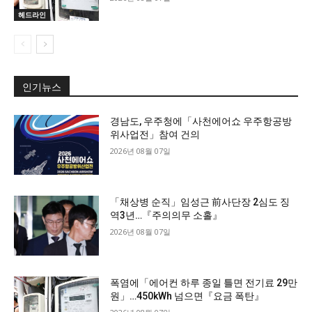
헤드라인
인기뉴스
경남도, 우주청에「사천에어쇼 우주항공방
위사업전」참여 건의
2026년 08월 07일
「채상병 순직」임성근 前사단장 2심도 징
역3년…『주의의무 소홀』
2026년 08월 07일
폭염에「에어컨 하루 종일 틀면 전기료 29만
원」…450kWh 넘으면『요금 폭탄』