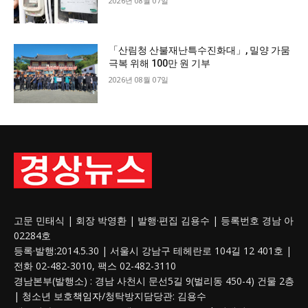
2026년 08월 07일
「산림청 산불재난특수진화대」, 밀양 가뭄
극복 위해 100만 원 기부
2026년 08월 07일
고문 민태식 | 회장 박영환 | 발행·편집 김용수 | 등록번호 경남 아
02284호
등록·발행:2014.5.30 | 서울시 강남구 테헤란로 104길 12 401호 |
전화 02-482-3010, 팩스 02-482-3110
경남본부(발행소) : 경남 사천시 문선5길 9(벌리동 450-4) 건물 2층
| 청소년 보호
책임자
/청탁방지담당관: 김용수