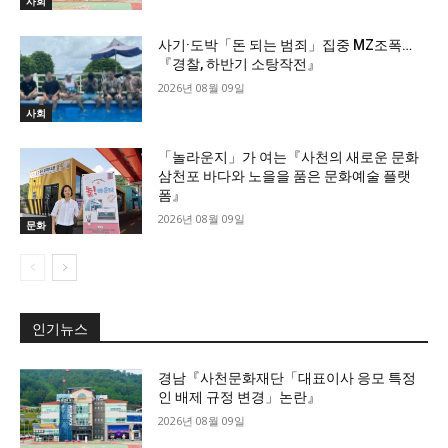
사회
사기·도박「돈 되는 범죄」집중 MZ조폭…
『경찰, 하반기 소탕작전』
2026년 08월 09일
사회
「놀라운지」가 여는『사천의 새로운 문화
삼천포 바다와 노을을 품은 문화예술 플랫
폼』
2026년 08월 09일
문화
인기뉴스
경남『사천문화재단「대표이사 응모 특정
인 배제 규정 변경」논란』
2026년 08월 09일