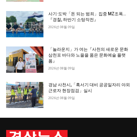
사기·도박「돈 되는 범죄」집중 MZ조폭…
『경찰, 하반기 소탕작전』
2026년 08월 09일
「놀라운지」가 여는『사천의 새로운 문화
삼천포 바다와 노을을 품은 문화예술 플랫
폼』
2026년 08월 09일
경남 사천시,「혹서기 대비 공공일자리 야외
근로자 현장점검」실시
2026년 08월 09일