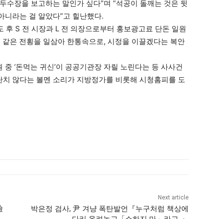
이 두수장을 보고하는 말인가 싶다”며 “석공이 돌깨는 것은 뒷
아니라는 걸 알았다”고 힐난했다.
 후 S 전 시장과 L 전 의장으로부터 홍보광고료 단돈 일원
똑 같은 전횡을 일삼아 한통속으로, 시정을 이끌겠다는 복안
중 ‘돈먹는 귀신’이 공공기관장 자릴 노린다는 등 사사건
평탄치 않다는 볼멘 소리가 지방정가를 비롯해 시청홈피를 도
Next article
檢
박은정 검사, 尹 겨냥 폭탄발언『누구처럼 책상에