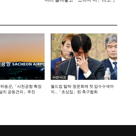
다리 올려놓고「쇼하지 마」라고..』
사건/사고
·하동군,「사천공항 확장
월드컵 탈락·청문회에 첫 압수수색까
설 설치 공동건의」추진
지…「초상집」된 축구협회