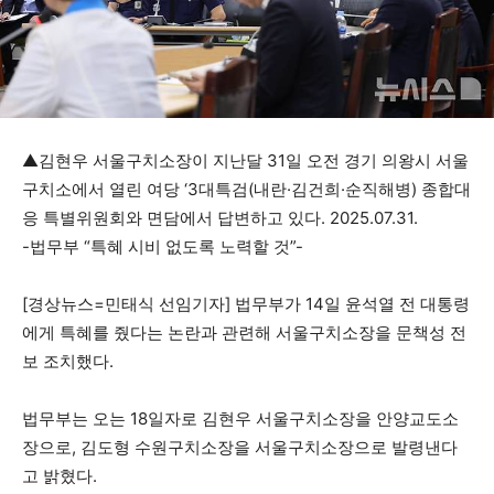
▲김현우 서울구치소장이 지난달 31일 오전 경기 의왕시 서울
구치소에서 열린 여당 ‘3대특검(내란·김건희·순직해병) 종합대
응 특별위원회와 면담에서 답변하고 있다. 2025.07.31.
-법무부 “특혜 시비 없도록 노력할 것”-
[경상뉴스=민태식 선임기자] 법무부가 14일 윤석열 전 대통령
에게 특혜를 줬다는 논란과 관련해 서울구치소장을 문책성 전
보 조치했다.
법무부는 오는 18일자로 김현우 서울구치소장을 안양교도소
장으로, 김도형 수원구치소장을 서울구치소장으로 발령낸다
고 밝혔다.