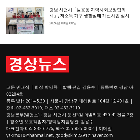
경남 사천시「벌용동 지역사회보장협의
체」, 저소득 가구 생활실태 개선사업 실시
2026년 08월 08일
고문 민태식 | 회장 박영환 | 발행·편집 김용수 | 등록번호 경남 아
02284호
등록·발행:2014.5.30 | 서울시 강남구 테헤란로 104길 12 401호 |
전화 02-482-3010, 팩스 02-482-3110
경남본부(발행소) : 경남 사천시 문선5길 9(벌리동 450-4) 건물 2층
| 청소년 보호
책임자
/청탁방지담당관: 김용수
대표전화 055-832-6776, 팩스 055-835-0002 | 이메일
yskim010@hanmail.net, goodyskim2291@naver.com