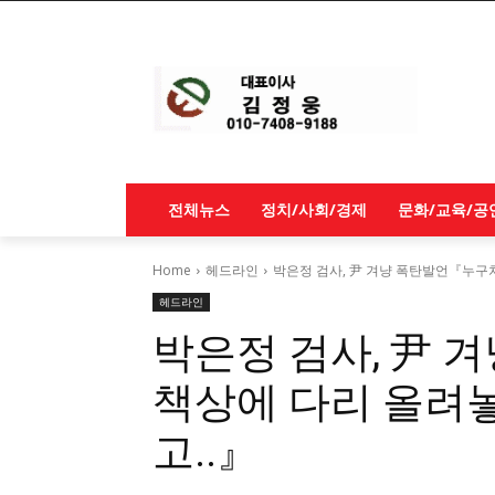
전체뉴스
정치/사회/경제
문화/교육/공
Home
헤드라인
박은정 검사, 尹 겨냥 폭탄발언『누구
헤드라인
박은정 검사, 尹
책상에 다리 올려
고..』