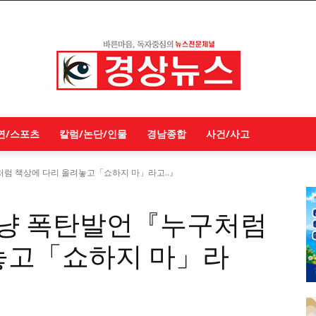
연/스포츠
칼럼/논단/인물
경남종합
사건/사고
처럼 책상에 다리 올려놓고「쇼하지 마」라고..』
 겨냥 폭탄발언『누구처럼
놓고「쇼하지 마」라