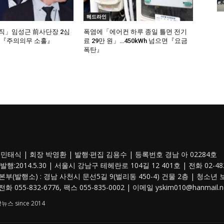
헤드라인
직」임성근 前사단장 2심
폭염에「에어컨 하루 종일 틀면 전기
…『주의의무 소홀』
료 29만 원」…450kWh 넘으면『요금
폭탄』
민태식 | 회장 박영환 | 발행·편집 김용수 | 등록번호 경남 아 02284호
발행:2014.5.30 | 서울시 강남구 테헤란로 104길 12 401호 | 전화 02-482-
부(발행소) : 경남 사천시 문선5길 9(벌리동 450-4) 건물 2층 | 청소년 
화 055-832-6776, 팩스 055-835-0002 | 이메일 yskim010@hanmail.ne
스 since 2014