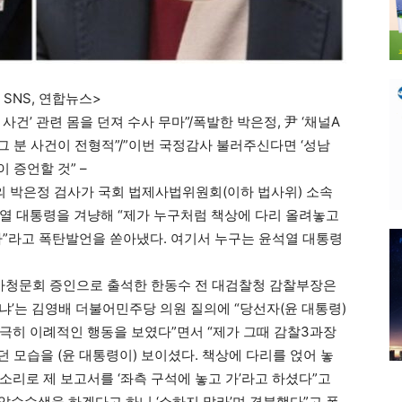
SNS, 연합뉴스>
 사건’ 관련 몸을 던져 수사 무마”/폭발한 박은정, 尹 ‘채널A
 그 분 사건이 전형적”/”이번 국정감사 불러주신다면 ‘성남
 증언할 것” –
 박은정 검사가 국회 법제사법위원회(이하 법사위) 소속
열 대통령을 겨냥해 “제가 누구처럼 책상에 다리 올려놓고
했겠나”라고 폭탄발언을 쏟아냈다. 여기서 누구는 윤석열 대통령
인사청문회 증인으로 출석한 한동수 전 대검찰청 감찰부장은
냐’는 김영배 더불어민주당 의원 질의에 “당선자(윤 대통령)
극히 이례적인 행동을 보였다”면서 “제가 그때 감찰3과장
던 모습을 (윤 대통령이) 보이셨다. 책상에 다리를 얹어 놓
리로 제 보고서를 ‘좌측 구석에 놓고 가’라고 하셨다”고
고 압수수색을 하겠다고 하니 ‘쇼하지 말라’며 격분했다”고 폭