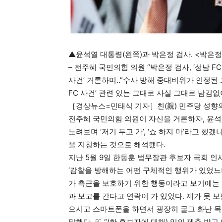
▲윤석열 대통령(왼쪽)과 박은정 검사. <박은정 
– 전주혜 국민의힘 의원 “박은정 검사, ‘성남 FC
사건’ 거론하며..”수사 방해 중대비위가 인정된
FC 사건’ 관련 있는 그대로 사실 그대로 남김없이
［경상뉴스=민태식 기자］친(親) 민주당 성향의
전주혜 국민의힘 의원이 자신을 거론하자, 윤석
노려보며 ‘저기 두고 가’, ‘쇼 하지 마’라고 
을 지칭하는 것으로 해석됐다.
지난 5월 9일 한동훈 법무장관 후보자 국회 
‘감찰을 방해하는 어떤 구체적인 행위가 있었느
가 측근을 보호하기 위한 행동이라고 보기에는 
과 보고를 간다고 연락이 가 있었다. 제가 못 보
으시고 스마트폰을 하면서 굉장히 굴고 화난 목소
말했다. 또 “(한 후보자에 대해) 임의 제출 받