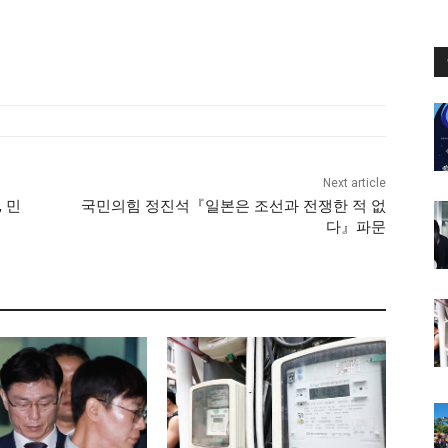
Next article
 민
국민의힘 정진석『일본은 조선과 전쟁한 적 없
다』파문