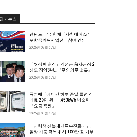
인기뉴스
경남도, 우주청에「사천에어쇼 우
주항공방위사업전」참여 건의
2026년 08월 07일
「채상병 순직」임성근 前사단장 2
심도 징역3년…『주의의무 소홀』
2026년 08월 07일
폭염에「에어컨 하루 종일 틀면 전
기료 29만 원」…450kWh 넘으면
『요금 폭탄』
2026년 08월 07일
「산림청 산불재난특수진화대」,
밀양 가뭄 극복 위해 100만 원 기부