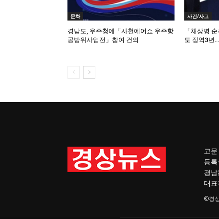
문화
사건/사고
경남도, 우주청에「사천에어쇼 우주항
「채상병 순
공방위사업전」참여 건의
도 징역3년
고문 
등록·
경남본
대표전
©경상뉴