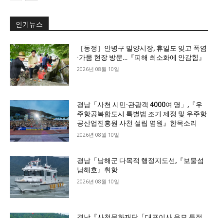
인기뉴스
［동정］안병구 밀양시장, 휴일도 잊고 폭염
·가뭄 현장 방문…『피해 최소화에 안감힘』
2026년 08월 10일
경남「사천 시민·관광객 4000여 명」,『우
주항공복합도시 특별법 조기 제정 및 우주항
공산업진흥원 사천 설립 염원』한목소리
2026년 08월 10일
경남「남해군 다목적 행정지도선,『보물섬
남해호』취항
2026년 08월 10일
경남『사천문화재단「대표이사 응모 특정