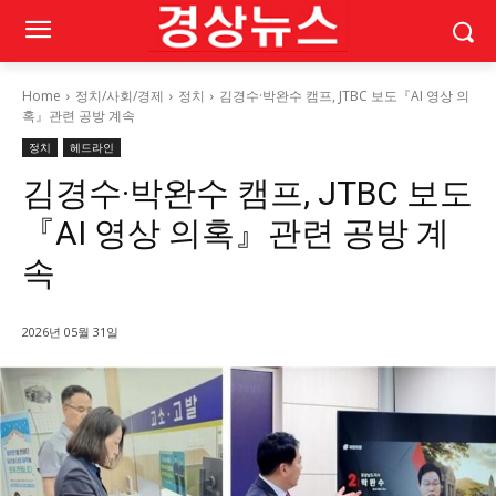
Home
정치/사회/경제
정치
김경수·박완수 캠프, JTBC 보도『AI 영상 의
혹』관련 공방 계속
정치
헤드라인
김경수·박완수 캠프, JTBC 보도
『AI 영상 의혹』관련 공방 계
속
2026년 05월 31일