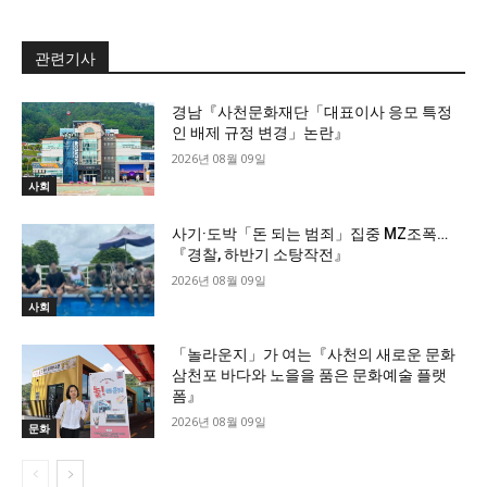
관련기사
경남『사천문화재단「대표이사 응모 특정
인 배제 규정 변경」논란』
2026년 08월 09일
사회
사기·도박「돈 되는 범죄」집중 MZ조폭…
『경찰, 하반기 소탕작전』
2026년 08월 09일
사회
「놀라운지」가 여는『사천의 새로운 문화
삼천포 바다와 노을을 품은 문화예술 플랫
폼』
2026년 08월 09일
문화