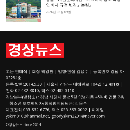
인 배제 규정 변경」논란』
2026년 08월 09일
고문 민태식 | 회장 박영환 | 발행·편집 김용수 | 등록번호 경남 아
02284호
등록·발행:2014.5.30 | 서울시 강남구 테헤란로 104길 12 401호 |
전화 02-482-3010, 팩스 02-482-3110
경남본부(발행소) : 경남 사천시 문선5길 9(벌리동 450-4) 건물 2층
| 청소년 보호
책임자
/청탁방지담당관: 김용수
대표전화 055-832-6776, 팩스 055-835-0002 | 이메일
yskim010@hanmail.net, goodyskim2291@naver.com
©경상뉴스 since 2014