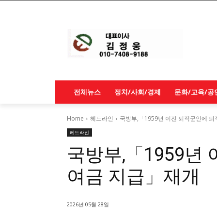
전체뉴스
정치/사회/경제
문화/교육/공
Home
헤드라인
국방부,「1959년 이전 퇴직군인에 
헤드라인
국방부,「1959년
여금 지급」재개
2026년 05월 28일