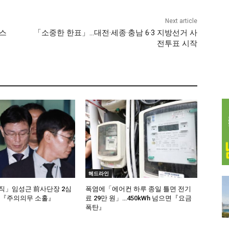
Next article
페스
「소중한 한표」…대전·세종·충남 6·3 지방선거 사
전투표 시작
헤드라인
직」임성근 前사단장 2심
폭염에「에어컨 하루 종일 틀면 전기
…『주의의무 소홀』
료 29만 원」…450kWh 넘으면『요금
폭탄』