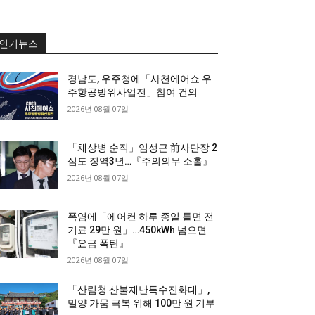
인기뉴스
경남도, 우주청에「사천에어쇼 우
주항공방위사업전」참여 건의
2026년 08월 07일
「채상병 순직」임성근 前사단장 2
심도 징역3년…『주의의무 소홀』
2026년 08월 07일
폭염에「에어컨 하루 종일 틀면 전
기료 29만 원」…450kWh 넘으면
『요금 폭탄』
2026년 08월 07일
「산림청 산불재난특수진화대」,
밀양 가뭄 극복 위해 100만 원 기부