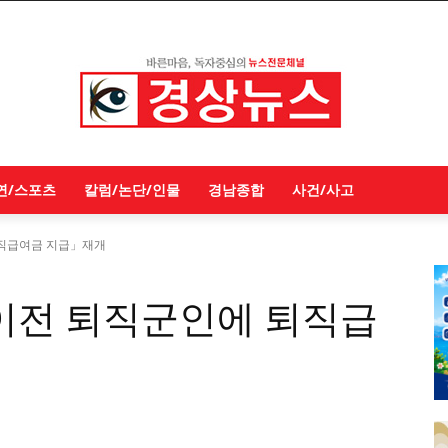
연/스포츠
칼럼/논단/인물
경남종합
사건/사고
퇴직급여금 지급」재개
 이전 퇴직군인에 퇴직급