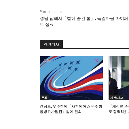
Previous article
경남 남해서「함께 즐긴 봄」, 독일마을 마이
트 성료
관련기사
문화
사건/사고
경남도, 우주청에「사천에어쇼 우주항
「채상병 순
공방위사업전」참여 건의
도 징역3년