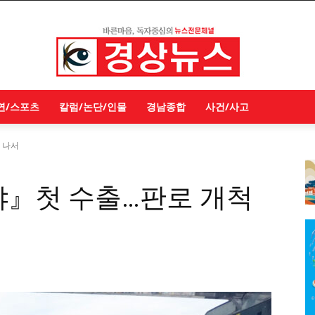
연/스포츠
칼럼/논단/인물
경남종합
사건/사고
 나서
냐』첫 수출…판로 개척