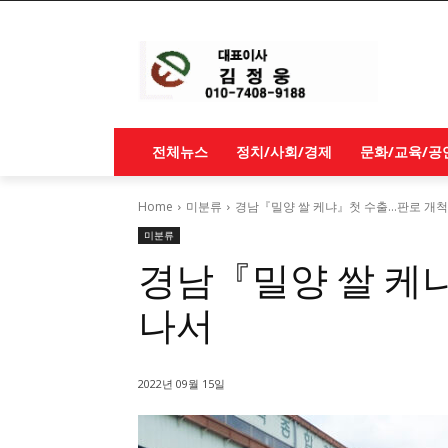
전체뉴스
정치/사회/경제
문화/교육/공
Home
미분류
경남『밀양 쌀 케냐』첫 수출…판로 개척
미분류
경남『밀양 쌀 케
나서
2022년 09월 15일