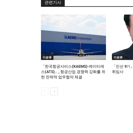
관련기사
미분류
미분류
「한국항공서비스(KAEMS)-에이티에
「민선 9기
스(ATS)」, 항공산업 경쟁력 강화를 위
취임사
한 전략적 업무협약 체결