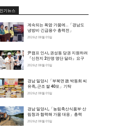
인기뉴스
계속되는 폭염·가뭄에…「경남도
냉방비·긴급용수 총력전」
2026년 08월 05일
尹캠프 인사, 권성동 당권 지원하려
『신천지 2만명 명단 달라』요구
2026년 08월 05일
경남 밀양시「부북면 故 박동희 씨
유족, 근조 쌀 40포」기탁
2026년 08월 05일
경남 밀양시,「농림축산식품부·산
림청과 협력해 가뭄 대응」총력
2026년 08월 05일