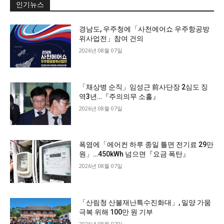
인기뉴스
경남도, 우주청에「사천에어쇼 우주항공방
위사업전」참여 건의
2026년 08월 07일
「채상병 순직」임성근 前사단장 2심도 징
역3년…『주의의무 소홀』
2026년 08월 07일
폭염에「에어컨 하루 종일 틀면 전기료 29만
원」…450kWh 넘으면『요금 폭탄』
2026년 08월 07일
「산림청 산불재난특수진화대」, 밀양 가뭄
극복 위해 100만 원 기부
2026년 08월 07일