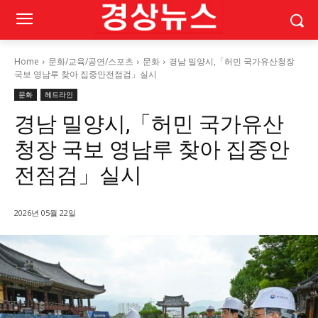
Home
문화/교육/공연/스포츠
문화
경남 밀양시,「허민 국가유산청장
국보 영남루 찾아 집중안전점검」실시
문화
헤드라인
경남 밀양시,「허민 국가유산
청장 국보 영남루 찾아 집중안
전점검」실시
2026년 05월 22일