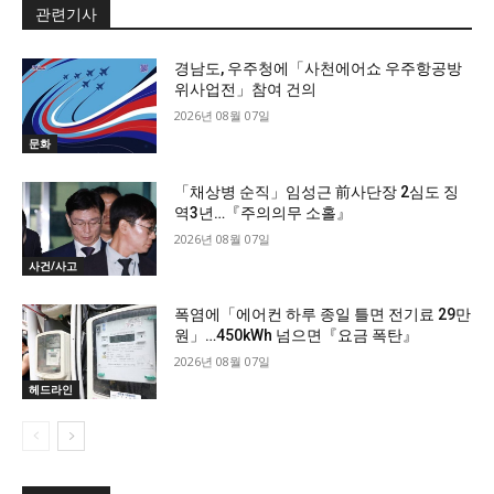
관련기사
경남도, 우주청에「사천에어쇼 우주항공방
위사업전」참여 건의
2026년 08월 07일
문화
「채상병 순직」임성근 前사단장 2심도 징
역3년…『주의의무 소홀』
2026년 08월 07일
사건/사고
폭염에「에어컨 하루 종일 틀면 전기료 29만
원」…450kWh 넘으면『요금 폭탄』
2026년 08월 07일
헤드라인