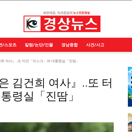
연/스포츠
칼럼/논단/인물
경남종합
사건/사고
희 여사』..또 터진「리스크」에 대통령실「진땀」
 김건희 여사』..또 터
대통령실「진땀」