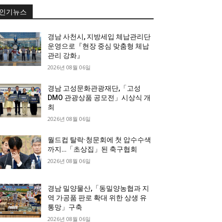
인기뉴스
경남 사천시, 지방세입 체납관리단
운영으로『현장 중심 맞춤형 체납
관리 강화』
2026년 08월 06일
경남 고성문화관광재단,「고성
DMO 관광상품 공모전」시상식 개
최
2026년 08월 06일
월드컵 탈락·청문회에 첫 압수수색
까지…「초상집」된 축구협회
2026년 08월 06일
경남 밀양물산,「동밀양농협과 지
역 가공품 판로 확대 위한 상생 유
통망」구축
2026년 08월 06일