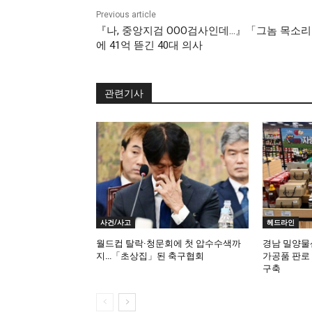
Previous article
『나, 중앙지검 OOO검사인데…』「그놈 목소
에 41억 뜯긴 40대 의사
관련기사
사건/사고
헤드라인
월드컵 탈락·청문회에 첫 압수수색까
경남 밀양물
지…「초상집」된 축구협회
가공품 판로
구축