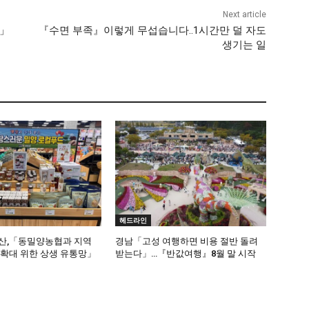
Next article
리」
『수면 부족』이렇게 무섭습니다..1시간만 덜 자도
생기는 일
헤드라인
산,「동밀양농협과 지역
경남「고성 여행하면 비용 절반 돌려
 확대 위한 상생 유통망」
받는다」…『반값여행』8월 말 시작