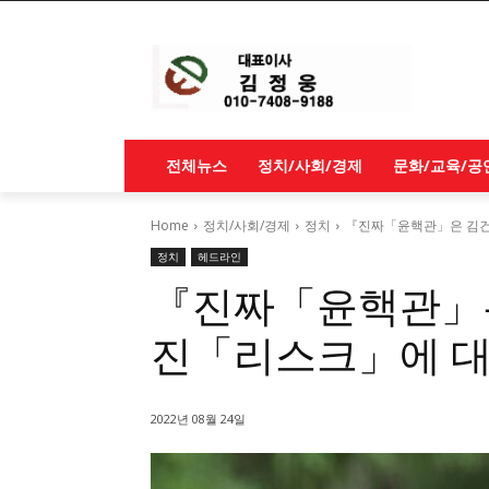
전체뉴스
정치/사회/경제
문화/교육/공
Home
정치/사회/경제
정치
『진짜「윤핵관」은 김건
정치
헤드라인
『진짜「윤핵관」은
진「리스크」에 
2022년 08월 24일