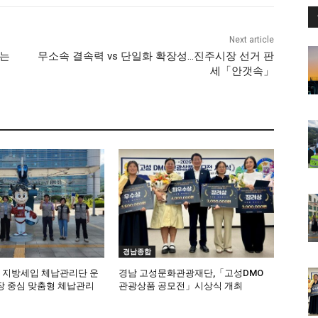
Next article
되는
무소속 결속력 vs 단일화 확장성…진주시장 선거 판
세「안갯속」
경남종합
, 지방세입 체납관리단 운
경남 고성문화관광재단,「고성DMO
 중심 맞춤형 체납관리
관광상품 공모전」시상식 개최