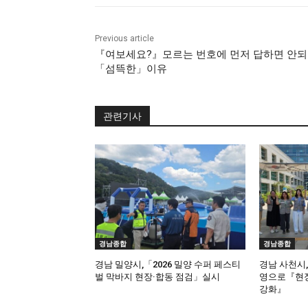
Previous article
『여보세요?』모르는 번호에 먼저 답하면 안
「섬뜩한」이유
관련기사
경남종합
경남종합
경남 밀양시,「2026 밀양 수퍼 페스티
경남 사천시
벌 막바지 현장·합동 점검」실시
영으로『현장
강화』