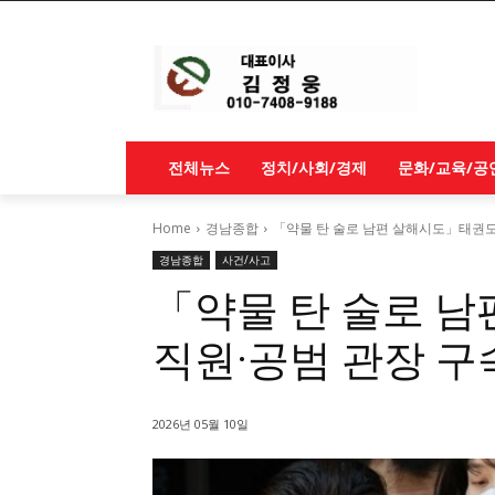
전체뉴스
정치/사회/경제
문화/교육/공
Home
경남종합
「약물 탄 술로 남편 살해시도」태권도
경남종합
사건/사고
「약물 탄 술로 
직원·공범 관장 구
2026년 05월 10일