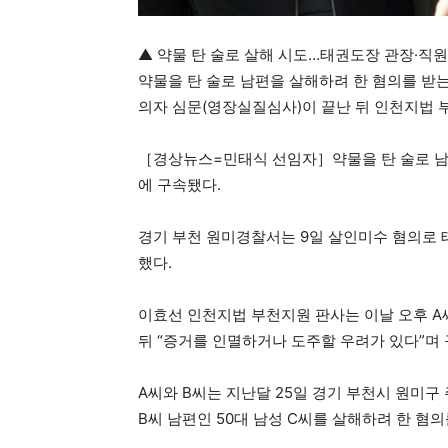
▲ 약물 탄 술로 살해 시도…태권도장 관장·직
약물을 탄 술로 남편을 살해하려 한 혐의를 받는
의자 심문(영장실질심사)이 끝난 뒤 인천지법 부천
［경상뉴스=민태식 선임자］약물을 탄 술로 남
에 구속됐다.
경기 부천 원미경찰서는 9일 살인미수 혐의로 태
했다.
이효선 인천지법 부천지원 판사는 이날 오후 A
뒤 “증거를 인멸하거나 도주할 우려가 있다”며
A씨와 B씨는 지난달 25일 경기 부천시 원미구
B씨 남편인 50대 남성 C씨를 살해하려 한 혐의