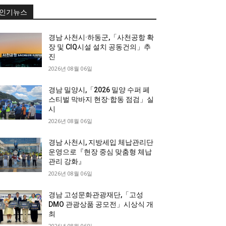
인기뉴스
경남 사천시·하동군,「사천공항 확
장 및 CIQ시설 설치 공동건의」추
진
2026년 08월 06일
경남 밀양시,「2026 밀양 수퍼 페
스티벌 막바지 현장·합동 점검」실
시
2026년 08월 06일
경남 사천시, 지방세입 체납관리단
운영으로『현장 중심 맞춤형 체납
관리 강화』
2026년 08월 06일
경남 고성문화관광재단,「고성
DMO 관광상품 공모전」시상식 개
최
2026년 08월 06일