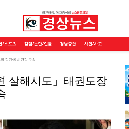
연/스포츠
칼럼/논단/인물
경남종합
사건/사고
장 직원·공범 관장 구속
남편 살해시도」태권도장
속