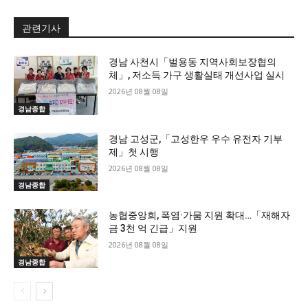
관련기사
경남 사천시「벌용동 지역사회보장협의
체」, 저소득 가구 생활실태 개선사업 실시
2026년 08월 08일
경남종합
경남 고성군,「고성한우 우수 유전자 기부
제」첫 시행
2026년 08월 08일
경남종합
농협중앙회, 폭염·가뭄 지원 확대…「재해자
금 3천 억 긴급」지원
2026년 08월 08일
경남종합