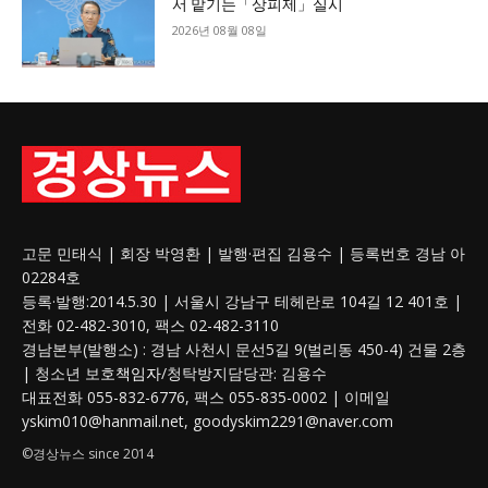
서 맡기는「상피제」실시
2026년 08월 08일
고문 민태식 | 회장 박영환 | 발행·편집 김용수 | 등록번호 경남 아
02284호
등록·발행:2014.5.30 | 서울시 강남구 테헤란로 104길 12 401호 |
전화 02-482-3010, 팩스 02-482-3110
경남본부(발행소) : 경남 사천시 문선5길 9(벌리동 450-4) 건물 2층
| 청소년 보호
책임자
/청탁방지담당관: 김용수
대표전화 055-832-6776, 팩스 055-835-0002 | 이메일
yskim010@hanmail.net, goodyskim2291@naver.com
©경상뉴스 since 2014