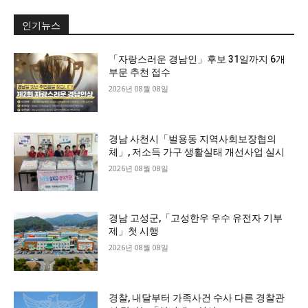
인기뉴스
「자랑스러운 경남인」후보 31일까지 6개
부문 추천 접수
2026년 08월 08일
경남 사천시「벌용동 지역사회보장협의
체」, 저소득 가구 생활실태 개선사업 실시
2026년 08월 08일
경남 고성군,「고성한우 우수 유전자 기부
제」첫 시행
2026년 08월 08일
경찰, 내달부터 가족사건 수사 다른 경찰관