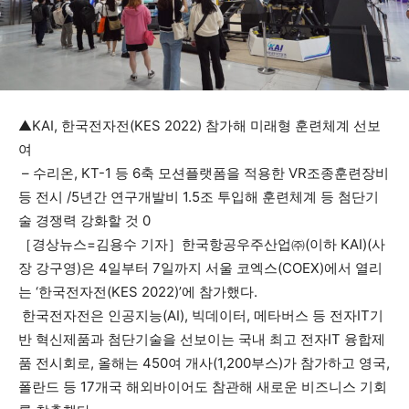
▲KAI, 한국전자전(KES 2022) 참가해 미래형 훈련체계 선보
여
– 수리온, KT-1 등 6축 모션플랫폼을 적용한 VR조종훈련장비
등 전시 /5년간 연구개발비 1.5조 투입해 훈련체계 등 첨단기
술 경쟁력 강화할 것 0
［경상뉴스=김용수 기자］한국항공우주산업㈜(이하 KAI)(사
장 강구영)은 4일부터 7일까지 서울 코엑스(COEX)에서 열리
는 ‘한국전자전(KES 2022)’에 참가했다.
한국전자전은 인공지능(AI), 빅데이터, 메타버스 등 전자IT기
반 혁신제품과 첨단기술을 선보이는 국내 최고 전자IT 융합제
품 전시회로, 올해는 450여 개사(1,200부스)가 참가하고 영국,
폴란드 등 17개국 해외바이어도 참관해 새로운 비즈니스 기회