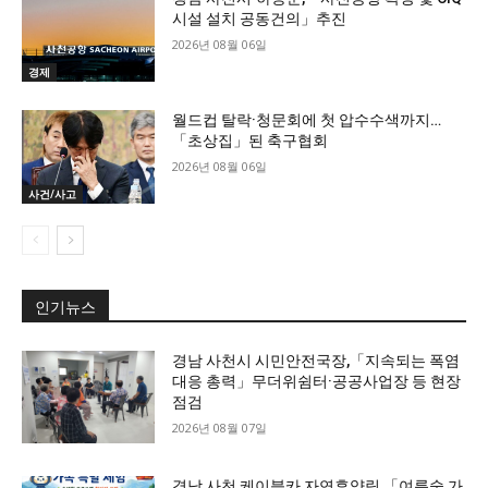
시설 설치 공동건의」추진
2026년 08월 06일
경제
월드컵 탈락·청문회에 첫 압수수색까지…
「초상집」된 축구협회
2026년 08월 06일
사건/사고
인기뉴스
경남 사천시 시민안전국장,「지속되는 폭염
대응 총력」무더위쉼터·공공사업장 등 현장
점검
2026년 08월 07일
경남 사천 케이블카 자연휴양림,「여름숲 가