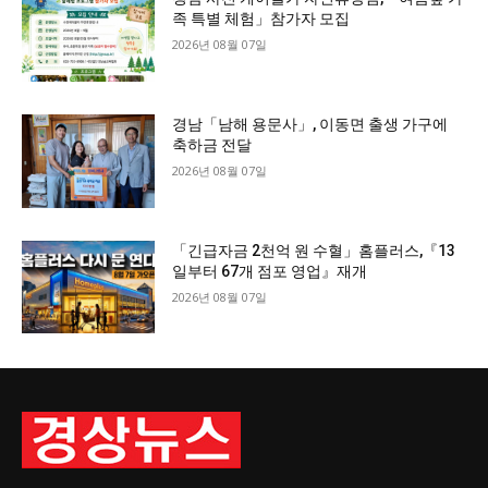
족 특별 체험」참가자 모집
2026년 08월 07일
경남「남해 용문사」, 이동면 출생 가구에
축하금 전달
2026년 08월 07일
「긴급자금 2천억 원 수혈」홈플러스,『13
일부터 67개 점포 영업』재개
2026년 08월 07일