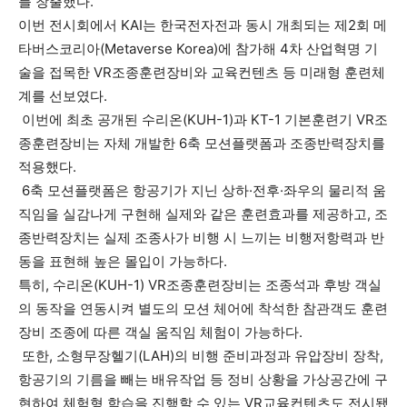
를 창출했다.
이번 전시회에서 KAI는 한국전자전과 동시 개최되는 제2회 메
타버스코리아(Metaverse Korea)에 참가해 4차 산업혁명 기
술을 접목한 VR조종훈련장비와 교육컨텐츠 등 미래형 훈련체
계를 선보였다.
이번에 최초 공개된 수리온(KUH-1)과 KT-1 기본훈련기 VR조
종훈련장비는 자체 개발한 6축 모션플랫폼과 조종반력장치를
적용했다.
6축 모션플랫폼은 항공기가 지닌 상하·전후·좌우의 물리적 움
직임을 실감나게 구현해 실제와 같은 훈련효과를 제공하고, 조
종반력장치는 실제 조종사가 비행 시 느끼는 비행저항력과 반
동을 표현해 높은 몰입이 가능하다.
특히, 수리온(KUH-1) VR조종훈련장비는 조종석과 후방 객실
의 동작을 연동시켜 별도의 모션 체어에 착석한 참관객도 훈련
장비 조종에 따른 객실 움직임 체험이 가능하다.
또한, 소형무장헬기(LAH)의 비행 준비과정과 유압장비 장착,
항공기의 기름을 빼는 배유작업 등 정비 상황을 가상공간에 구
현하여 체험형 학습을 진행할 수 있는 VR교육컨텐츠도 전시됐