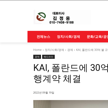
전체뉴스
정치/사회/경제
문화/교육/공
Home
정치/사회/경제
경제
KAI, 폴란드에 30억 불 
경제
헤드라인
KAI, 폴란드에 30억
행계약 체결
2022년 09월 19일