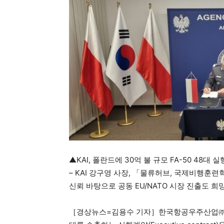
▲KAI, 폴란드에 30억 불 규모 FA-50 48대 
– KAI 강구영 사장, 「물류허브, 국제비행훈련
신뢰 바탕으로 공동 EU/NATO 시장 진출도 희망
［경상뉴스=김용수 기자］한국항공우주산업㈜(이하 