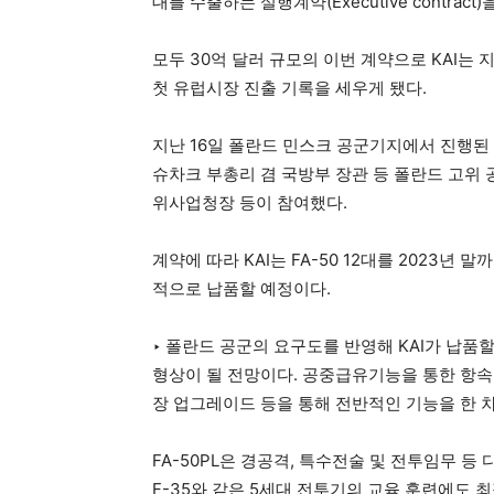
대를 수출하는 실행계약(Executive contract)
모두 30억 달러 규모의 이번 계약으로 KAI는 지
첫 유럽시장 진출 기록을 세우게 됐다.
지난 16일 폴란드 민스크 공군기지에서 진행된
슈차크 부총리 겸 국방부 장관 등 폴란드 고위 공
위사업청장 등이 참여했다.
계약에 따라 KAI는 FA-50 12대를 2023년
적으로 납품할 예정이다.
‣ 폴란드 공군의 요구도를 반영해 KAI가 납품할 
형상이 될 전망이다. 공중급유기능을 통한 항속거
장 업그레이드 등을 통해 전반적인 기능을 한 차
FA-50PL은 경공격, 특수전술 및 전투임무 등
F-35와 같은 5세대 전투기의 교육 훈련에도 