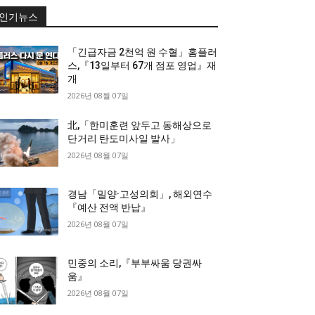
인기뉴스
「긴급자금 2천억 원 수혈」홈플러
스,『13일부터 67개 점포 영업』재
개
2026년 08월 07일
北,「한미훈련 앞두고 동해상으로
단거리 탄도미사일 발사」
2026년 08월 07일
경남「밀양·고성의회」, 해외연수
『예산 전액 반납』
2026년 08월 07일
민중의 소리,『부부싸움 당권싸
움』
2026년 08월 07일