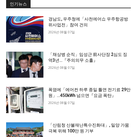
인기뉴스
경남도, 우주청에「사천에어쇼 우주항공방
위사업전」참여 건의
2026년 08월 07일
「채상병 순직」임성근 前사단장 2심도 징
역3년…『주의의무 소홀』
2026년 08월 07일
폭염에「에어컨 하루 종일 틀면 전기료 29만
원」…450kWh 넘으면『요금 폭탄』
2026년 08월 07일
「산림청 산불재난특수진화대」, 밀양 가뭄
극복 위해 100만 원 기부