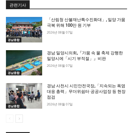
관련기사
「산림청 산불재난특수진화대」, 밀양 가뭄
극복 위해 100만 원 기부
2026년 08월 07일
경남종합
경남 밀양시의회,『가뭄 속 물 축제 강행한
밀양시에「시기 부적절」』비판
2026년 08월 07일
경남종합
경남 사천시 시민안전국장,「지속되는 폭염
대응 총력」무더위쉼터·공공사업장 등 현장
점검
2026년 08월 07일
경남종합