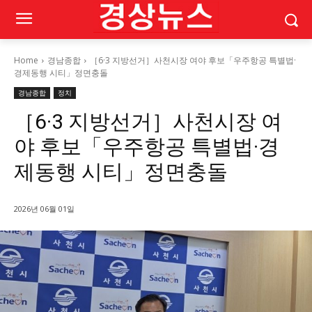
Home
경남종합
［6·3 지방선거］사천시장 여야 후보「우주항공 특별법·
경제동행 시티」정면충돌
경남종합
정치
［6·3 지방선거］사천시장 여
야 후보「우주항공 특별법·경
제동행 시티」정면충돌
2026년 06월 01일