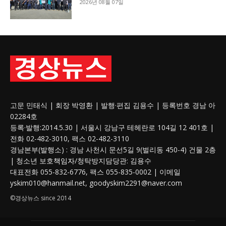
2026년 08월 07일
고문 민태식 | 회장 박영환 | 발행·편집 김용수 | 등록번호 경남 아
02284호
등록·발행:2014.5.30 | 서울시 강남구 테헤란로 104길 12 401호 |
전화 02-482-3010, 팩스 02-482-3110
경남본부(발행소) : 경남 사천시 문선5길 9(벌리동 450-4) 건물 2층
| 청소년 보호
책임자
/청탁방지담당관: 김용수
대표전화 055-832-6776, 팩스 055-835-0002 | 이메일
yskim010@hanmail.net, goodyskim2291@naver.com
©경상뉴스 since 2014