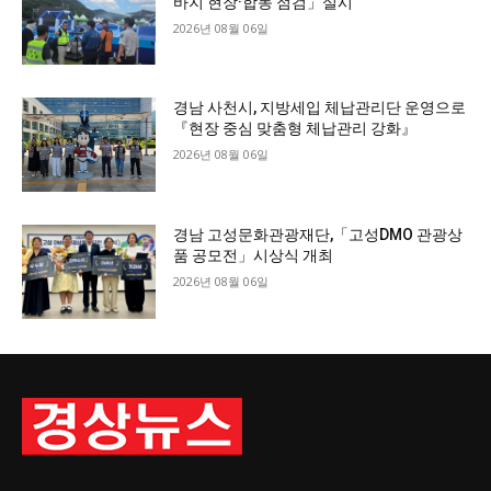
바지 현장·합동 점검」실시
2026년 08월 06일
경남 사천시, 지방세입 체납관리단 운영으로
『현장 중심 맞춤형 체납관리 강화』
2026년 08월 06일
경남 고성문화관광재단,「고성DMO 관광상
품 공모전」시상식 개최
2026년 08월 06일