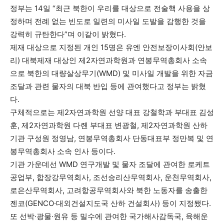
정부는 14일 “최근 북한이 우리를 대상으로 전술핵 사용을 상
정하며 전례 없는 빈도로 일련의 미사일 도발을 감행한 것을
강력히 규탄한다”며 이같이 밝혔다.
제재 대상으로 지정된 개인 15명은 유엔 안전보장이사회(안보
리) 대북제재 대상인 제2자연과학원과 연봉무역총회사 소속
으로 북한의 대량살상무기(WMD) 및 미사일 개발을 위한 자금
조달과 관련 물자의 대북 반입 등에 관여했다고 정부는 밝혔
다.
구체적으로는 제2자연과학원 선양 대표 강철학과 부대표 김성
훈, 제2자연과학원 다롄 부대표 변광철, 제2자연과학원 산하
기관 구성원 정영남, 연봉무역총회사 단동대표부 정만복 및 연
봉무역총회사 소속 인사 등이다.
기관 가운데선 WMD 연구개발 및 물자 조달에 관여한 로케트
공업부, 합장강무역회사, 조선승리산무역회사, 운천무역회사,
로은산무역회사, 고려항공무역회사와 북한 노동자를 송출한
젠코(GENCO·대외건설지도국 산하 건설회사) 등이 지정됐다.
또 선박·광물·원유 등 밀수에 관여한 국가해사감독국, 육해운