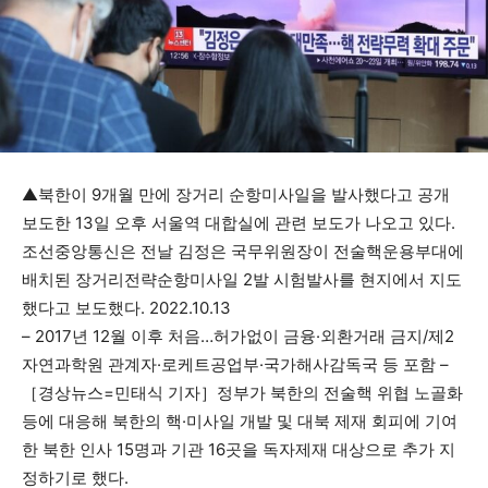
▲북한이 9개월 만에 장거리 순항미사일을 발사했다고 공개
보도한 13일 오후 서울역 대합실에 관련 보도가 나오고 있다.
조선중앙통신은 전날 김정은 국무위원장이 전술핵운용부대에
배치된 장거리전략순항미사일 2발 시험발사를 현지에서 지도
했다고 보도했다. 2022.10.13
– 2017년 12월 이후 처음…허가없이 금융·외환거래 금지/제2
자연과학원 관계자·로케트공업부·국가해사감독국 등 포함 –
［경상뉴스=민태식 기자］정부가 북한의 전술핵 위협 노골화
등에 대응해 북한의 핵·미사일 개발 및 대북 제재 회피에 기여
한 북한 인사 15명과 기관 16곳을 독자제재 대상으로 추가 지
정하기로 했다.