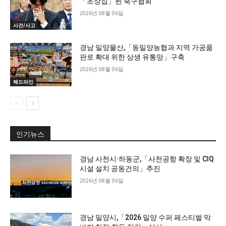
「초상집」된 축구협회
2026년 08월 06일
사건/사고
경남 밀양물산,「동밀양농협과 지역 가공품
판로 확대 위한 상생 유통망」구축
2026년 08월 06일
헤드라인
인기뉴스
경남 사천시·하동군,「사천공항 확장 및 CIQ
시설 설치 공동건의」추진
2026년 08월 06일
경남 밀양시,「2026 밀양 수퍼 페스티벌 막