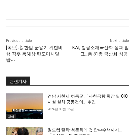
Previous article
Next article
[속보]北, 한밤 군용기 위협비
KAI, 항공소재국산화 성과 발
행 직후 동해상 탄도미사일
표…총 81종 국산화 성공
발사
관련기사
경남 사천시·하동군,「사천공항 확장 및 CIQ
시설 설치 공동건의」추진
2026년 08월 06일
경제
월드컵 탈락·청문회에 첫 압수수색까지…