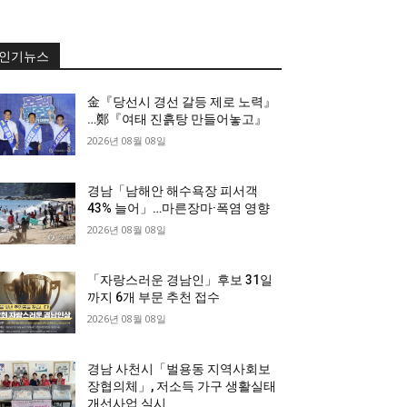
인기뉴스
金『당선시 경선 갈등 제로 노력』
…鄭『여태 진흙탕 만들어놓고』
2026년 08월 08일
경남「남해안 해수욕장 피서객
43% 늘어」…마른장마·폭염 영향
2026년 08월 08일
「자랑스러운 경남인」후보 31일
까지 6개 부문 추천 접수
2026년 08월 08일
경남 사천시「벌용동 지역사회보
장협의체」, 저소득 가구 생활실태
개선사업 실시