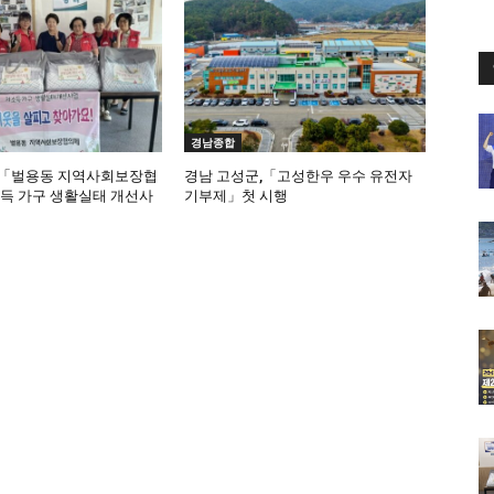
경남종합
「벌용동 지역사회보장협
경남 고성군,「고성한우 우수 유전자
소득 가구 생활실태 개선사
기부제」첫 시행