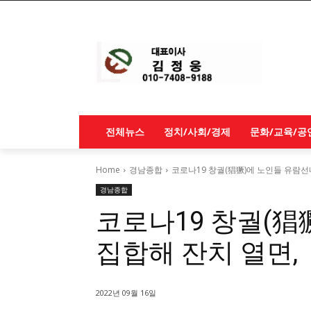
전체뉴스
정치/사회/경제
문화/교육/공
Home
경남종합
코로나19 창궐(猖獗)에 노인들 유람
경남종합
코로나19 창궐(猖
집합해 잔치 열면
2022년 09월 16일