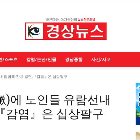
연/스포츠
칼럼/논단/인물
경남종합
사건/사고
선내 집합해 잔치 열면,『감염』은 십상팔구
獗)에 노인들 유람선내
,『감염』은 십상팔구