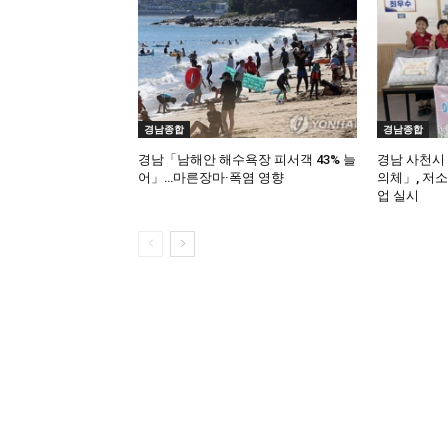
경남종합
경남종합
경남「남해안 해수욕장 피서객 43% 늘
경남 사천시
어」…마른장마·폭염 영향
의체」, 저
업 실시