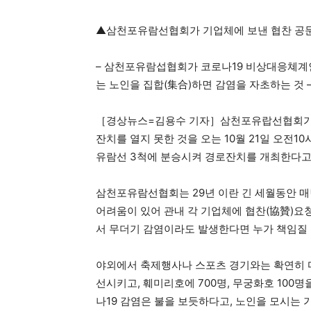
▲삼천포유람선협회가 기업체에 보낸 협찬 공
– 삼천포유람섭협회가 코로나19 비상대응쳬계인 
는 노인을 집합(集合)하면 감염을 자초하는 것 
［경상뉴스=김용수 기자］삼천포유랍선협회가 코
잔치를 열지 못한 것을 오는 10월 21일 오전10
유람선 3척에 분승시켜 경로잔치를 개최한다고
삼천포유람선협회는 29년 이란 긴 세월동안 매
어려움이 있어 관내 각 기업체에 협찬(協贊)요
서 무더기 감염이라도 발생한다면 누가 책임질 
야외에서 축제행사나 스포츠 경기와는 확연히 다
선시키고, 훼미리호에 700명, 무궁화호 100명
나19 감염은 불을 보듯하다고, 노인을 모시는