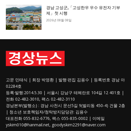
경남 고성군,「고성한우 우수 유전자 기부
제」첫 시행
2026년 08월 08일
고문 민태식 | 회장 박영환 | 발행·편집 김용수 | 등록번호 경남 아
02284호
등록·발행:2014.5.30 | 서울시 강남구 테헤란로 104길 12 401호 |
전화 02-482-3010, 팩스 02-482-3110
경남본부(발행소) : 경남 사천시 문선5길 9(벌리동 450-4) 건물 2층
| 청소년 보호
책임자
/청탁방지담당관: 김용수
대표전화 055-832-6776, 팩스 055-835-0002 | 이메일
yskim010@hanmail.net, goodyskim2291@naver.com