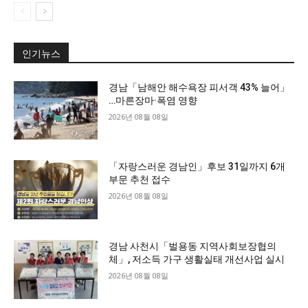
인기뉴스
경남「남해안 해수욕장 피서객 43% 늘어」
…마른장마·폭염 영향
2026년 08월 08일
「자랑스러운 경남인」후보 31일까지 6개
부문 추천 접수
2026년 08월 08일
경남 사천시「벌용동 지역사회보장협의
체」, 저소득 가구 생활실태 개선사업 실시
2026년 08월 08일