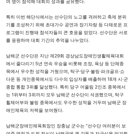
여 명이 참석해 대회의 성과를 공유했다.
특히 이번 해단식에서는 선수단의 노고를 격려하고 축제 분위
기를 조성하기 위해 초대가수 공연과 장기자랑 등 다채로운 프
로그램이 진행돼 참석자들의 큰 호응을 얻었다. 선수단은 서로
를 응원하며 대회 기간의 추억을 나누었다.
남해군 선수단은 지난 제29회 경상남도장애인생활체육대회
에서 줄다리기 5년 연속 우승을 비롯해 조정, 육상 등 단체종
목에서 우수한 성적을 거뒀으며, 탁구·당구·볼링·파크골프·쇼
다운 등 개인종목에서도 다수의 입상자를 배출하며 18개 시·군
종합 통합 3위를 달성했다. 특히 당구 어울림 2인조 종목에서
는 1위부터 3위까지 모두 남해군 선수단이 석권했으며, 탁구
휠체어부와 볼링 종목에서도 우수한 성적을 거두며 남해군 장
애인체육의 저력을 보여줬다.
남해군장애인체육회장인 장충남 군수는 “선수단 여러분이 보
여준 열정과 도전 정신이 남해군에 큰 감동과 자긍심을 안겨줬