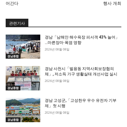
어간다
행사 개최
관련기사
경남「남해안 해수욕장 피서객 43% 늘어」
…마른장마·폭염 영향
2026년 08월 08일
경남종합
경남 사천시「벌용동 지역사회보장협의
체」, 저소득 가구 생활실태 개선사업 실시
2026년 08월 08일
경남종합
경남 고성군,「고성한우 우수 유전자 기부
제」첫 시행
2026년 08월 08일
경남종합