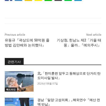
Previous article
Next article
유동규『곽상도에 50억원 줄
기상청, 힌남노 제2「가을 태
방법 김만배와 논의했다』
풍」올까…『예의주시』
관련기사
北,「한미훈련 앞두고 동해상으로 단거리 탄
도미사일 발사」
2026년 08월 07일
헤드라인
경남「밀양·고성의회」, 해외연수『예산 전
액 반납』