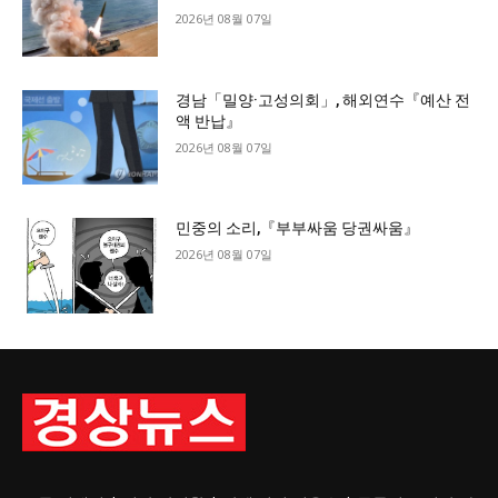
2026년 08월 07일
경남「밀양·고성의회」, 해외연수『예산 전
액 반납』
2026년 08월 07일
민중의 소리,『부부싸움 당권싸움』
2026년 08월 07일