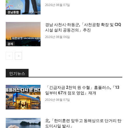
2026년 08월 07일
경남종합
경남 사천시·하동군,「사천공항 확장 및 CIQ
시설 설치 공동건의」추진
2026년 08월 06일
경제
인기뉴스
「긴급자금 2천억 원 수혈」홈플러스,『13
일부터 67개 점포 영업』재개
2026년 08월 07일
北,「한미훈련 앞두고 동해상으로 단거리 탄
도미사일 발사」