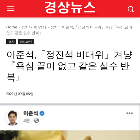
Home
정치/사회/경제
정치
이준석,「정진석 비대위」겨냥『욕심 끝이
없고 같은 실수 반복』
정치
헤드라인
이준석,「정진석 비대위」겨냥
『욕심 끝이 없고 같은 실수 반
복』
2022년 09월 08일