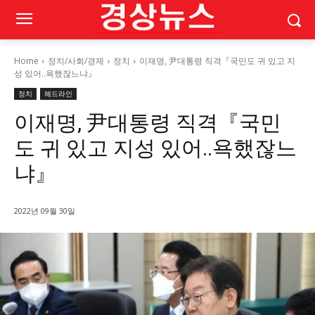
Home
정치/사회/경제
정치
이재명, 尹대통령 직격『국민도 귀 있고 지
성 있어..욕했잖느냐』
정치
헤드라인
이재명, 尹대통령 직격『국민
도 귀 있고 지성 있어..욕했잖느
냐』
2022년 09월 30일