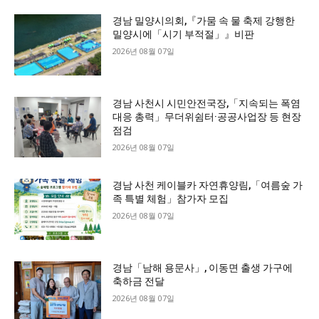
경남 밀양시의회,『가뭄 속 물 축제 강행한
밀양시에「시기 부적절」』비판
2026년 08월 07일
경남 사천시 시민안전국장,「지속되는 폭염
대응 총력」무더위쉼터·공공사업장 등 현장
점검
2026년 08월 07일
경남 사천 케이블카 자연휴양림,「여름숲 가
족 특별 체험」참가자 모집
2026년 08월 07일
경남「남해 용문사」, 이동면 출생 가구에
축하금 전달
2026년 08월 07일