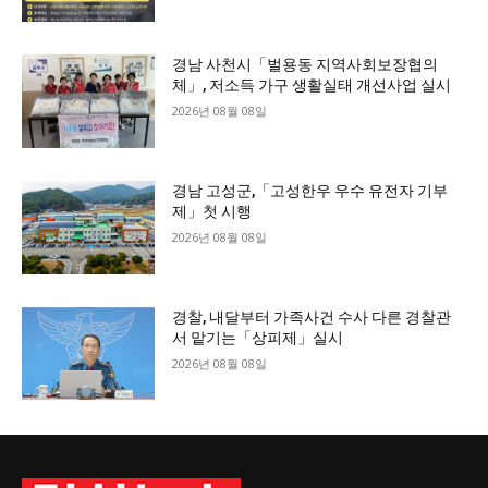
경남 사천시「벌용동 지역사회보장협의
체」, 저소득 가구 생활실태 개선사업 실시
2026년 08월 08일
경남 고성군,「고성한우 우수 유전자 기부
제」첫 시행
2026년 08월 08일
경찰, 내달부터 가족사건 수사 다른 경찰관
서 맡기는「상피제」실시
2026년 08월 08일