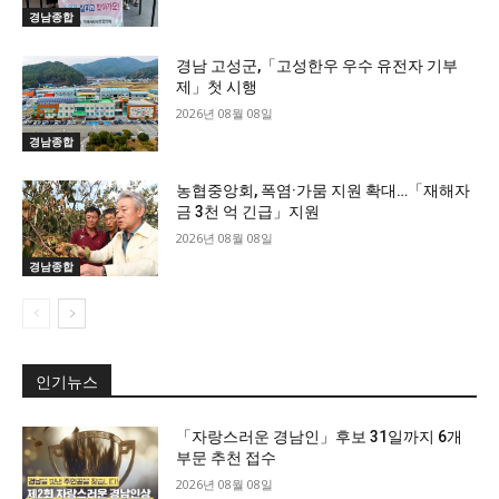
경남종합
경남 고성군,「고성한우 우수 유전자 기부
제」첫 시행
2026년 08월 08일
경남종합
농협중앙회, 폭염·가뭄 지원 확대…「재해자
금 3천 억 긴급」지원
2026년 08월 08일
경남종합
인기뉴스
「자랑스러운 경남인」후보 31일까지 6개
부문 추천 접수
2026년 08월 08일