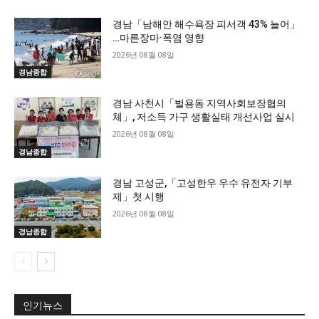
경남「남해안 해수욕장 피서객 43% 늘어」
…마른장마·폭염 영향
2026년 08월 08일
경남종합
경남 사천시「벌용동 지역사회보장협의
체」, 저소득 가구 생활실태 개선사업 실시
2026년 08월 08일
경남종합
경남 고성군,「고성한우 우수 유전자 기부
제」첫 시행
2026년 08월 08일
경남종합
인기뉴스