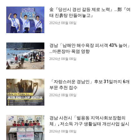
金『당선시 경선 갈등 제로 노력』…鄭『여
태 진흙탕 만들어놓고』
2026년 08월 08일
경남「남해안 해수욕장 피서객 43% 늘어」
…마른장마·폭염 영향
2026년 08월 08일
「자랑스러운 경남인」후보 31일까지 6개
부문 추천 접수
2026년 08월 08일
경남 사천시「벌용동 지역사회보장협의
체」, 저소득 가구 생활실태 개선사업 실시
2026년 08월 08일