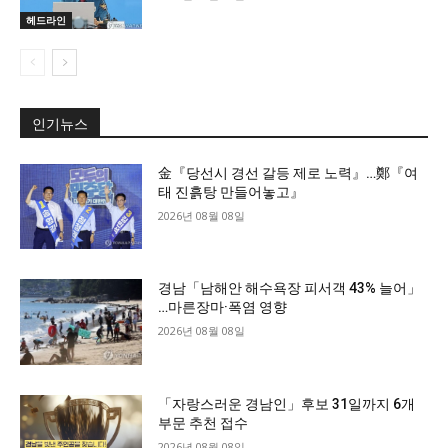
헤드라인
인기뉴스
金『당선시 경선 갈등 제로 노력』…鄭『여
태 진흙탕 만들어놓고』
2026년 08월 08일
경남「남해안 해수욕장 피서객 43% 늘어」
…마른장마·폭염 영향
2026년 08월 08일
「자랑스러운 경남인」후보 31일까지 6개
부문 추천 접수
2026년 08월 08일