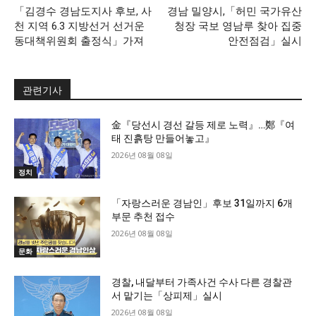
「김경수 경남도지사 후보, 사
경남 밀양시,「허민 국가유산
천 지역 6.3 지방선거 선거운
청장 국보 영남루 찾아 집중
동대책위원회 출정식」가져
안전점검」실시
관련기사
金『당선시 경선 갈등 제로 노력』…鄭『여
태 진흙탕 만들어놓고』
2026년 08월 08일
정치
「자랑스러운 경남인」후보 31일까지 6개
부문 추천 접수
2026년 08월 08일
문화
경찰, 내달부터 가족사건 수사 다른 경찰관
서 맡기는「상피제」실시
2026년 08월 08일