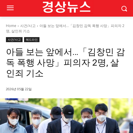
Home
사건/사고
아들 보는 앞에서…「김창민 감독 폭행 사망」피의자 2
명, 살인죄 기소
사건/사고
헤드라인
아들 보는 앞에서…「김창민 감
독 폭행 사망」피의자 2명, 살
인죄 기소
2026년 05월 22일