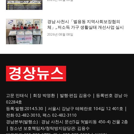
경남 사천시「벌용동 지역사회보장협의
체」, 저소득 가구 생활실태 개선사업 실시
2026년 08월 08일
고문 민태식 | 회장 박영환 | 발행·편집 김용수 | 등록번호 경남 아
02284호
등록·발행:2014.5.30 | 서울시 강남구 테헤란로 104길 12 401호 |
전화 02-482-3010, 팩스 02-482-3110
경남본부(발행소) : 경남 사천시 문선5길 9(벌리동 450-4) 건물 2층
| 청소년 보호
책임자
/청탁방지담당관: 김용수