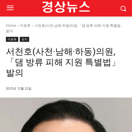
Home
미분류
서천호(사천·남해·하동)의원,「댐 방류 피해 지원 특별법」
발의
미분류
정치
서천호(사천·남해·하동)의원,
「댐 방류 피해 지원 특별법」
발의
2025년 12월 22일