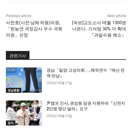
Previous article
Next article
서천호(사천·남해·하동)의원,
[속보]교도소서 매월 1300명
「한농연 국정감사 우수 국회
나온다…가석방 30% 더 확대
의원」선정
『과밀수용 해소』
관련기사
경남「밀양·고성의회」, 해외연수『예산 전
액 반납』
2026년 08월 07일
경남종합
尹캠프 인사, 권성동 당권 지원하려『신천지
2만명 명단 달라』요구
2026년 08월 05일
정치