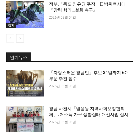
정부,「독도 영유권 주장」日방위백서에
『강력 항의…철회 촉구』
2026년 08월 04일
정치
인기뉴스
「자랑스러운 경남인」후보 31일까지 6개
부문 추천 접수
2026년 08월 08일
경남 사천시「벌용동 지역사회보장협의
체」, 저소득 가구 생활실태 개선사업 실시
2026년 08월 08일