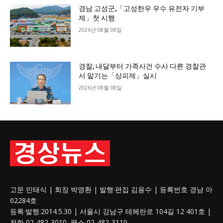
경남 고성군,「고성한우 우수 유전자 기부
제」첫 시행
2026년 08월 08일
경찰, 내달부터 가족사건 수사 다른 경찰관
서 맡기는「상피제」실시
2026년 08월 08일
고문 민태식 | 회장 박영환 | 발행·편집 김용수 | 등록번호 경남 아
02284호
등록·발행:2014.5.30 | 서울시 강남구 테헤란로 104길 12 401호 |
전화 02-482-3010, 팩스 02-482-3110