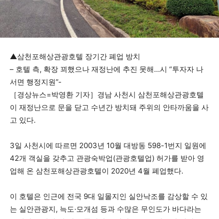
▲삼천포해상관광호텔 장기간 폐업 방치
– 호텔 측, 확장 꾀했으나 재정난에 추진 못해…시 “투자자 나
서면 행정지원”-
［경상뉴스=박영환 기자］경남 사천시 삼천포해상관광호텔
이 재정난으로 문을 닫고 수년간 방치돼 주위의 안타까움을 사
고 있다.
3일 사천시에 따르면 2003년 10월 대방동 598-1번지 일원에
42개 객실을 갖추고 관광숙박업(관광호텔업) 허가를 받아 영
업해 온 삼천포해상관광호텔이 2020년 4월 폐업했다.
이 호텔은 인근에 전국 9대 일몰지인 실안낙조를 감상할 수 있
는 실안관광지, 늑도·모개섬 등과 수많은 무인도가 바다라는