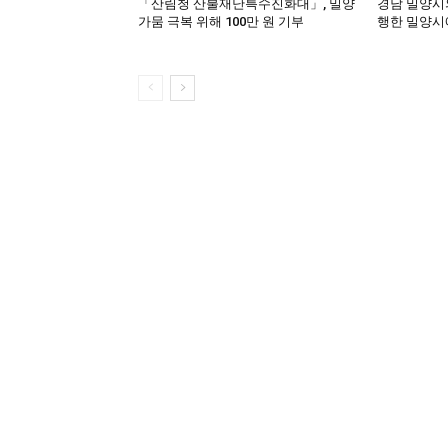
「산림청 산불재난특수진화대」, 밀양
경남 밀양시의
가뭄 극복 위해 100만 원 기부
행한 밀양시