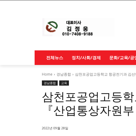
전체뉴스
정치/사회/경제
문화/교육/공
Home
경남종합
삼천포공업고등학교 항공전기과 김선
경남종합
교육
삼천포공업고등학교
『산업통상자원부
2022년 09월 28일