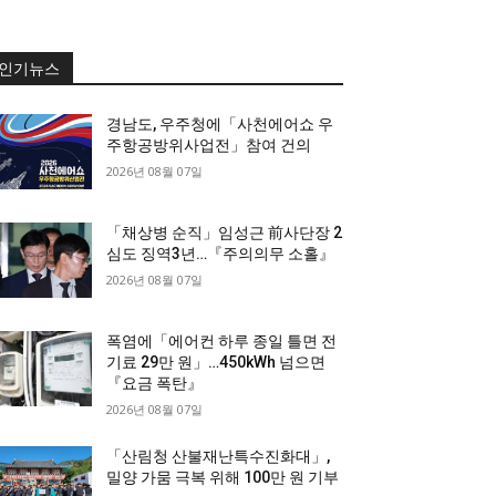
인기뉴스
경남도, 우주청에「사천에어쇼 우
주항공방위사업전」참여 건의
2026년 08월 07일
「채상병 순직」임성근 前사단장 2
심도 징역3년…『주의의무 소홀』
2026년 08월 07일
폭염에「에어컨 하루 종일 틀면 전
기료 29만 원」…450kWh 넘으면
『요금 폭탄』
2026년 08월 07일
「산림청 산불재난특수진화대」,
밀양 가뭄 극복 위해 100만 원 기부