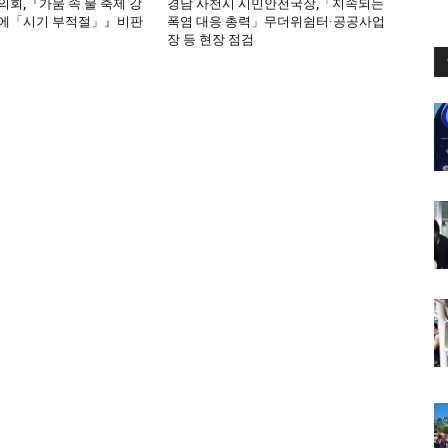
회,『가뭄 속 물 축제 강
경남 사천시 시민안전국장,「지속되는
에「시기 부적절」』비판
폭염 대응 총력」무더위쉼터·공공사업
장 등 현장 점검