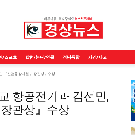
연/스포츠
칼럼/논단/인물
경남종합
사건/사고
민,『산업통상자원부 장관상』수상
 항공전기과 김선민,
 장관상』수상