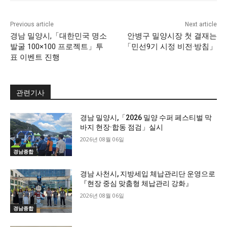
Previous article
Next article
경남 밀양시,「대한민국 명소
안병구 밀양시장 첫 결재는
발굴 100×100 프로젝트」투
「민선9기 시정 비전·방침」
표 이벤트 진행
관련기사
경남 밀양시,「2026 밀양 수퍼 페스티벌 막
바지 현장·합동 점검」실시
2026년 08월 06일
경남종합
경남 사천시, 지방세입 체납관리단 운영으로
『현장 중심 맞춤형 체납관리 강화』
2026년 08월 06일
경남종합