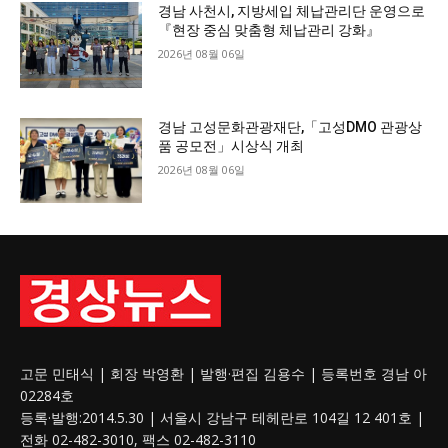
경남 사천시, 지방세입 체납관리단 운영으로
『현장 중심 맞춤형 체납관리 강화』
2026년 08월 06일
경남 고성문화관광재단,「고성DMO 관광상
품 공모전」시상식 개최
2026년 08월 06일
고문 민태식 | 회장 박영환 | 발행·편집 김용수 | 등록번호 경남 아
02284호
등록·발행:2014.5.30 | 서울시 강남구 테헤란로 104길 12 401호 |
전화 02-482-3010, 팩스 02-482-3110