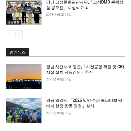
경남 고성문화관광재단,「고성DMO 관광상
품 공모전」시상식 개최
2026년 08월 06일
경남종합
인기뉴스
경남 사천시·하동군,「사천공항 확장 및 CIQ
시설 설치 공동건의」추진
2026년 08월 06일
경남 밀양시,「2026 밀양 수퍼 페스티벌 막
바지 현장·합동 점검」실시
2026년 08월 06일