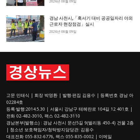
2026년 08월 09일
경남 사천시,「혹서기 대비 공공일자리 야외
근로자 현장점검」실시
2026년 08월 09일
고문 민태식 | 회장 박영환 | 발행·편집 김용수 | 등록번호 경남 아
02284호
등록·발행:2014.5.30 | 서울시 강남구 테헤란로 104길 12 401호 |
전화 02-482-3010, 팩스 02-482-3110
경남본부(발행소) : 경남 사천시 문선5길 9(벌리동 450-4) 건물 2층
| 청소년 보호
책임자
/청탁방지담당관: 김용수
대표전화 055-832-6776, 팩스 055-835-0002 | 이메일