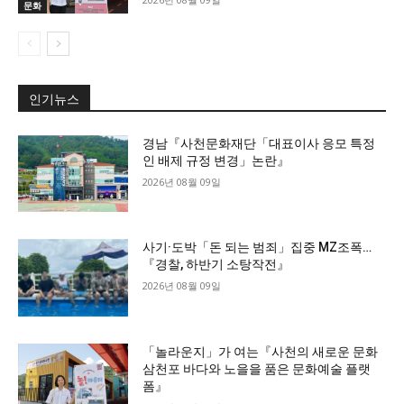
문화
인기뉴스
경남『사천문화재단「대표이사 응모 특정
인 배제 규정 변경」논란』
2026년 08월 09일
사기·도박「돈 되는 범죄」집중 MZ조폭…
『경찰, 하반기 소탕작전』
2026년 08월 09일
「놀라운지」가 여는『사천의 새로운 문화
삼천포 바다와 노을을 품은 문화예술 플랫
폼』