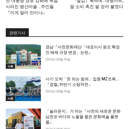
전 대통령 경호 강화에 욕설
『쌀값』폭락에…대형마트,
사라진 평산마을 …주민들
쌀 소비 촉진 팔 걷어 붙였다
『이게 얼마 만이냐』
관련기사
경남『사천문화재단「대표이사 응모 특정
인 배제 규정 변경」논란』
2026년 08월 09일
사회
사기·도박「돈 되는 범죄」집중 MZ조폭…
『경찰, 하반기 소탕작전』
2026년 08월 09일
사회
「놀라운지」가 여는『사천의 새로운 문화
삼천포 바다와 노을을 품은 문화예술 플랫
폼』
2026년 08월 09일