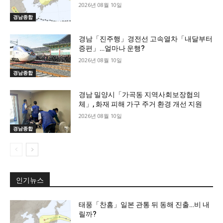
2026년 08월 10일
경남종합
경남「진주행」경전선 고속열차「내달부터
증편」…얼마나 운행?
2026년 08월 10일
경남종합
경남 밀양시「가곡동 지역사회보장협의
체」, 화재 피해 가구 주거 환경 개선 지원
2026년 08월 10일
경남종합
인기뉴스
태풍「찬홈」일본 관통 뒤 동해 진출…비 내
릴까?