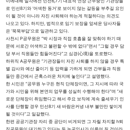
이에대해 일각에선 민선6,7기 대표적 연장 근무중인 기관장들
로 민선8기와 ‘어색한 동거’로 보이지 않는 갈등을 부추길 요인
이 될 것이 아니라 자진 사퇴해야 하는게 적절하다는 의견도
나오고 있다. 하지만, 법적으로 임기 보장을 앞세운 당사자들
은 ‘묵묵부답’으로 일관하고 있다.
사천시 P공무원은 “박 시장과 직접 호흡을 잘 맞춰야 하기 때
문에 서로간 어색하고 불편할 수 밖에 없다”면서 “그럴 경우 담
당 부서 직원들만 힘들어진다”고 심경(心境)을 토로했다.
하위직 A공무원은 “기관장들이 자진 사퇴를 하지 않을 경우 특
별 감사와 예산 줄이기 등 압력을 가하게 되면 간부들과 직원
들만 중간에서 곤혹스러운 처지에 놓인다”고 설명했다.
한 시민은 “공무원 누구든 현직 단체장이면, 그 지시에 따라 국
가와 시민을 위해 본연의 업무를 성실히 수행해야 한다”며 “새
로운 단체장이 취임했다고 해서 주요 보직에 계속 줄세우기 인
사를 단행할 경우 민선8기 새 바람은커녕 내부 불만만 쌓이게
될 것이다”고 일갈했다.
한편 공공기관장 자리 중 공단이 비게되면 그 자릴 차지할 h퇴
직공무원이 대기하고 있다는 등 논공인사가 이루어 질 것이라