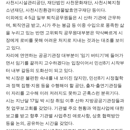
사천시시설관리공단, 재단법인 사천문화재단, 사천시복지청
소년재단, 사천시친환경미생물발효연구재단 등이다.
이외에도 4·5급 일부 퇴직공무원들은 시 산하 기관에 근무하
며, 퇴직연금 받고, 시가 주는 봉급 등 이중 수입으로 풍족한 삶
을 누리고 있는 반면 고위퇴직 공무원대부분은 약삭빠르게 시
장에게 로비를 못해 어려운 처지로 지내는 것과는 대조를 보이
고 있다.
자리에 연연하는 공공기관장 대부분이 ‘임기 버티기’에 들어가
면서 임기를 끝까지 고수하겠다는 입장이어서 민선8기 시작부
터 내부 갈등의 도화선이 되고 있다.
박 시장은 불편한 속내를 내 보이진 않지만, 민선8기 시정철학
과 정책 집행·지원 등을 수행해야 할 공단, 출자·출연기관장들
이 자리를 고수해 이러 저러지도 못하고 곤혹스런 분위기다.
시는 지난달 17일 박 시장 취임 이후 산하 지방공공기관장들과
첫 업무보고회를 갖었다. 기관별 주요 현황과 역점사업에 대한
보고를 받고 향후 기관별 사업추진 애로사항, 상호 협력방안
등을 논의, 공유하는 시간을 갖었다.