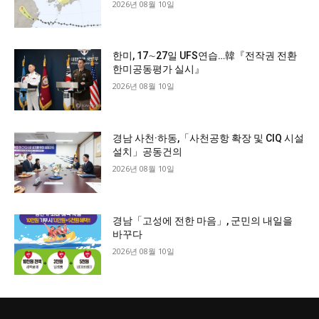
2026년 08월 10일
한미, 17∼27일 UFS연습…韓『전작권 전환
한미공동평가 실시』
2026년 08월 10일
경남 사천·하동,「사천공항 확장 및 CIQ 시설
설치」공동건의
2026년 08월 10일
경남「고성에 전한 마음」, 군민의 내일을
바꾸다
2026년 08월 10일