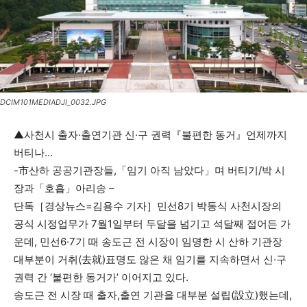
DCIM101MEDIADJI_0032.JPG
▲사천시 출자·출연기관 신·구 권력『불편한 동거』언제까지
버티나…
-市산하 공공기관장들,「임기 아직 남았다」며 버티기/박 시
장과「호흡」아리송 –
단독［경상뉴스=김용수 기자］민선8기 박동식 사천시장의
공식 시정업무가 7월1일부터 두달을 넘기고 석달째 접어든 가
운데, 민선6·7기 때 송도근 전 시장이 임명한 시 산하 기관장
대부분이 거취(去就)표명도 않은 채 임기를 지속하면서 신·구
권력 간 ‘불편한 동거가’ 이어지고 있다.
송도근 전 시장 때 출자,출연 기관을 대부분 설립(設立)했는데,