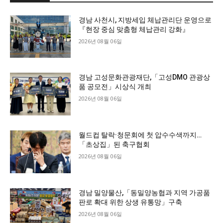
경남 사천시, 지방세입 체납관리단 운영으로
『현장 중심 맞춤형 체납관리 강화』
2026년 08월 06일
경남 고성문화관광재단,「고성DMO 관광상
품 공모전」시상식 개최
2026년 08월 06일
월드컵 탈락·청문회에 첫 압수수색까지…
「초상집」된 축구협회
2026년 08월 06일
경남 밀양물산,「동밀양농협과 지역 가공품
판로 확대 위한 상생 유통망」구축
2026년 08월 06일