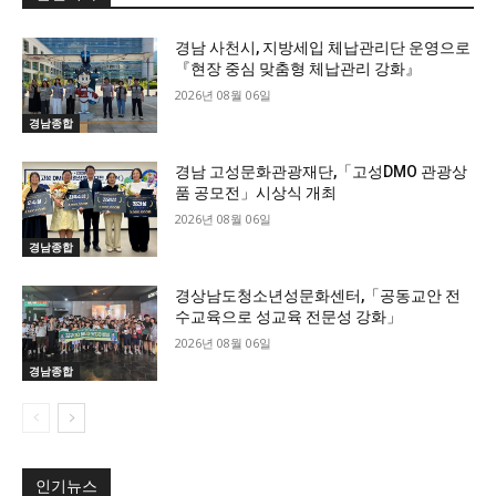
경남 사천시, 지방세입 체납관리단 운영으로
『현장 중심 맞춤형 체납관리 강화』
2026년 08월 06일
경남종합
경남 고성문화관광재단,「고성DMO 관광상
품 공모전」시상식 개최
2026년 08월 06일
경남종합
경상남도청소년성문화센터,「공동교안 전
수교육으로 성교육 전문성 강화」
2026년 08월 06일
경남종합
인기뉴스