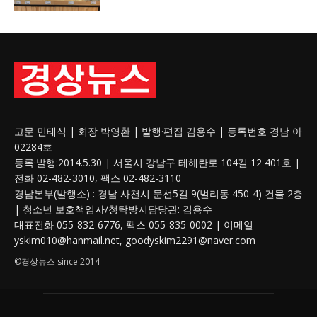
고문 민태식 | 회장 박영환 | 발행·편집 김용수 | 등록번호 경남 아
02284호
등록·발행:2014.5.30 | 서울시 강남구 테헤란로 104길 12 401호 |
전화 02-482-3010, 팩스 02-482-3110
경남본부(발행소) : 경남 사천시 문선5길 9(벌리동 450-4) 건물 2층
| 청소년 보호
책임자
/청탁방지담당관: 김용수
대표전화 055-832-6776, 팩스 055-835-0002 | 이메일
yskim010@hanmail.net, goodyskim2291@naver.com
©경상뉴스 since 2014