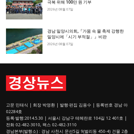
극복 위해 100만 원 기부
2026년 08월 07일
경남 밀양시의회,『가뭄 속 물 축제 강행한
밀양시에「시기 부적절」』비판
2026년 08월 07일
고문 민태식 | 회장 박영환 | 발행·편집 김용수 | 등록번호 경남 아
02284호
등록·발행:2014.5.30 | 서울시 강남구 테헤란로 104길 12 401호 |
전화 02-482-3010, 팩스 02-482-3110
경남본부(발행소) : 경남 사천시 문선5길 9(벌리동 450-4) 건물 2층