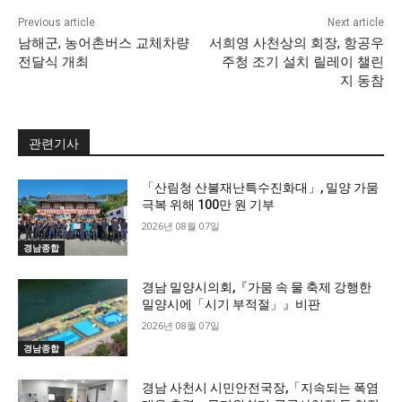
Previous article
Next article
남해군, 농어촌버스 교체차량
서희영 사천상의 회장, 항공우
전달식 개최
주청 조기 설치 릴레이 챌린
지 동참
관련기사
「산림청 산불재난특수진화대」, 밀양 가뭄
극복 위해 100만 원 기부
2026년 08월 07일
경남종합
경남 밀양시의회,『가뭄 속 물 축제 강행한
밀양시에「시기 부적절」』비판
2026년 08월 07일
경남종합
경남 사천시 시민안전국장,「지속되는 폭염