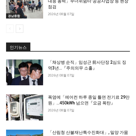
대응 총력」무더위쉼터·공공사업장 등 현장
점검
2026년 08월 07일
경남종합
인기뉴스
「채상병 순직」임성근 前사단장 2심도 징
역3년…『주의의무 소홀』
2026년 08월 07일
폭염에「에어컨 하루 종일 틀면 전기료 29만
원」…450kWh 넘으면『요금 폭탄』
2026년 08월 07일
「산림청 산불재난특수진화대」, 밀양 가뭄