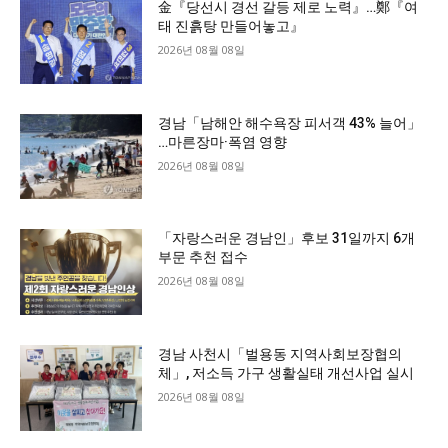
金『당선시 경선 갈등 제로 노력』…鄭『여
태 진흙탕 만들어놓고』
2026년 08월 08일
경남「남해안 해수욕장 피서객 43% 늘어」
…마른장마·폭염 영향
2026년 08월 08일
「자랑스러운 경남인」후보 31일까지 6개
부문 추천 접수
2026년 08월 08일
경남 사천시「벌용동 지역사회보장협의
체」, 저소득 가구 생활실태 개선사업 실시
2026년 08월 08일