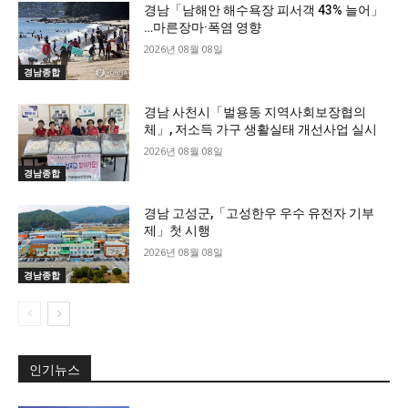
경남「남해안 해수욕장 피서객 43% 늘어」
…마른장마·폭염 영향
2026년 08월 08일
경남종합
경남 사천시「벌용동 지역사회보장협의
체」, 저소득 가구 생활실태 개선사업 실시
2026년 08월 08일
경남종합
경남 고성군,「고성한우 우수 유전자 기부
제」첫 시행
2026년 08월 08일
경남종합
인기뉴스