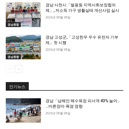
경남 사천시「벌용동 지역사회보장협의
체」, 저소득 가구 생활실태 개선사업 실시
2026년 08월 08일
경남종합
경남 고성군,「고성한우 우수 유전자 기부
제」첫 시행
2026년 08월 08일
경남종합
인기뉴스
경남「남해안 해수욕장 피서객 43% 늘어」
…마른장마·폭염 영향
2026년 08월 08일