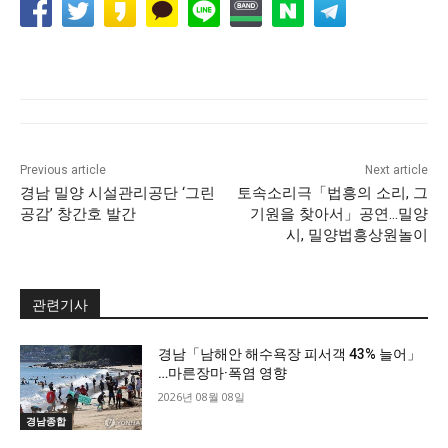
Previous article
Next article
경남 밀양 시설관리공단 ‘그린
토속소리극「법흥의 소리, 그
공감’ 창간호 발간
기원을 찾아서」공연…밀양
시, 밀양법흥상원놀이
관련기사
경남「남해안 해수욕장 피서객 43% 늘어」
…마른장마·폭염 영향
2026년 08월 08일
경남종합