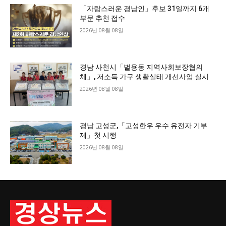
「자랑스러운 경남인」후보 31일까지 6개
부문 추천 접수
2026년 08월 08일
경남 사천시「벌용동 지역사회보장협의
체」, 저소득 가구 생활실태 개선사업 실시
2026년 08월 08일
경남 고성군,「고성한우 우수 유전자 기부
제」첫 시행
2026년 08월 08일