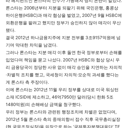
라 헤지펀드인 론스타의 인수가 가능해져 당시 논란이 일었다.
론스타는 2006년부터 지분을 되팔기 위해 국민은행, 홍콩상
하이은행(HSBC)과 매각 협상을 벌였고, 2007년 9월 HSBC에
외환은행을 팔려고 했지만 정부가 승인하지 않아 매각이 무산
됐다.
결국 2012년 하나금융지주에 지분 전부를 3조9157억원에 넘
기며 막대한 차익을 남겼다.
그러나 론스타는 지분 매각 이후 돌연 한국 정부로부터 손해를
입었다며 책임을 묻고 나섰다. 2007년 HSBC와 협상 당시 우
리 금융당국이 정당한 사유 없이 매각 승인을 지연하는 자의적
·차별적 조치를 했고, 국세청이 자의적·모순적 과세를 했다는
게 론스타 측 주장이다.
이에 론스타는 2012년 11월 우리 정부를 상대로 미국 워싱턴
소재 ICSID에 제소하고, 46억7950만 달러(당시 한화 5조
1480억원)의 손해배상 금액을 청구했다.
우리 정부는 론스타와 관련된 행정조치에 차별은 없었다며,
2012년 5월 론스타 측의 중재의향서 접수 직후 국무총리실장
(현 국무조정실장)을 의장으로 하는 ‘국제투자분쟁대응단’ TF