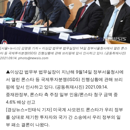
[서울=뉴시스] 김명원 기자 = 이상갑 법무부 법무실장이 14일 정부서울청사에서 열린 론스
타 등 국제투자분쟁(ISDS) 진행상황에 관해 브리핑에 앞서 인사하고 있다. (공동취재사진)
2021.09.14. photo@newsis.com
▲이상갑 법무부 법무실장이 지난해 9월14일 정부서울청사에
서 열린 론스타 등 국제투자분쟁(ISDS) 진행상황에 관해 브리
핑에 앞서 인사하고 있다. (공동취재사진) 2021.09.14.
중재판정부, 론스타 측 주장 일부 인용/론스타 청구 금액 중
4.6% 배상 선고
[경상뉴스=민태식 기자] 미국계 사모펀드 론스타가 우리 정부
를 상대로 제기한 투자자와 국가 간 소송에서 우리 정부의 일
부 패소 결론이 나왔다.