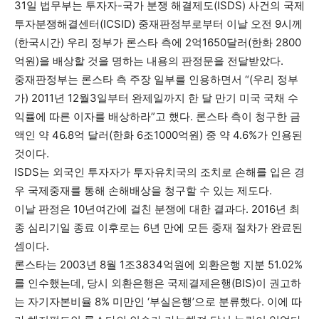
31일 법무부는 투자자-국가 분쟁 해결제도(ISDS) 사건의 국제
투자분쟁해결센터(ICSID) 중재판정부로부터 이날 오전 9시께
(한국시간) 우리 정부가 론스타 측에 2억1650달러(한화 2800
억원)을 배상할 것을 명하는 내용의 판정문을 전달받았다.
중재판정부는 론스타 측 주장 일부를 인용하면서 “(우리 정부
가) 2011년 12월3일부터 완제일까지 한 달 만기 미국 국채 수
익률에 따른 이자를 배상하라”고 했다. 론스타 측이 청구한 금
액인 약 46.8억 달러(한화 6조1000억원) 중 약 4.6%가 인용된
것이다.
ISDS는 외국인 투자자가 투자유치국의 조치로 손해를 입은 경
우 국제중재를 통해 손해배상을 청구할 수 있는 제도다.
이날 판정은 10년여간에 걸친 분쟁에 대한 결과다. 2016년 최
종 심리기일 종료 이후로는 6년 만에 모든 중재 절차가 완료된
셈이다.
론스타는 2003년 8월 1조3834억원에 외환은행 지분 51.02%
를 인수했는데, 당시 외환은행은 국제결제은행(BIS)이 권고하
는 자기자본비율 8% 미만인 ‘부실은행’으로 분류했다. 이에 따