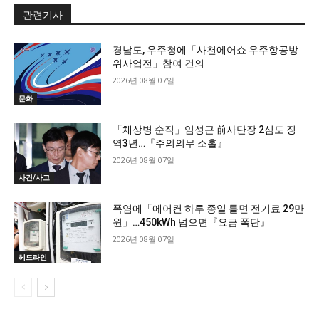
관련기사
경남도, 우주청에「사천에어쇼 우주항공방
위사업전」참여 건의
2026년 08월 07일
문화
「채상병 순직」임성근 前사단장 2심도 징
역3년…『주의의무 소홀』
2026년 08월 07일
사건/사고
폭염에「에어컨 하루 종일 틀면 전기료 29만
원」…450kWh 넘으면『요금 폭탄』
2026년 08월 07일
헤드라인