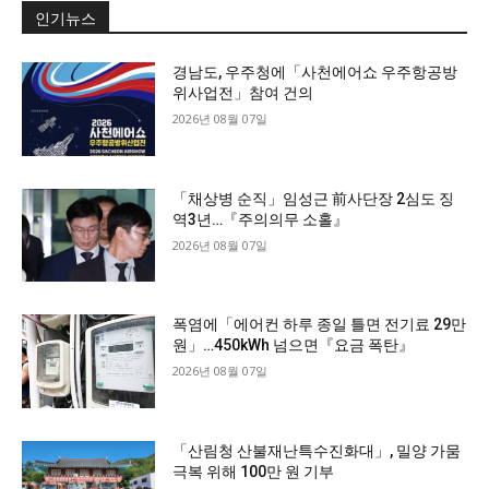
인기뉴스
경남도, 우주청에「사천에어쇼 우주항공방
위사업전」참여 건의
2026년 08월 07일
「채상병 순직」임성근 前사단장 2심도 징
역3년…『주의의무 소홀』
2026년 08월 07일
폭염에「에어컨 하루 종일 틀면 전기료 29만
원」…450kWh 넘으면『요금 폭탄』
2026년 08월 07일
「산림청 산불재난특수진화대」, 밀양 가뭄
극복 위해 100만 원 기부