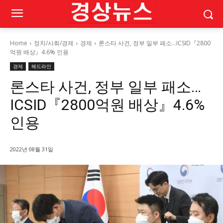
Home
정치/사회/경제
경제
론스타 사건, 정부 일부 패소…ICSID『2800
억원 배상』4.6% 인용
경제
헤드라인
론스타 사건, 정부 일부 패소…
ICSID『2800억원 배상』4.6%
인용
2022년 08월 31일