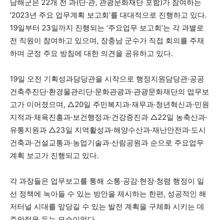
남해군은 22개 전 과(단·관, 관광문화재단 포함)가 참여하는
‘2023년 주요 업무계획 보고회’를 대대적으로 진행하고 있다.
19일부터 23일까지 진행되는 ‘주요업무 보고회’는 각 과별로
전 직원이 참여하고 있으며, 장충남 군수가 직접 회의를 주재
하며 군정 주요 방침에 대한 의견을 공유하고 있다.
19일 오전 기획성과담당관을 시작으로 행정지원담당관·공공
건축추진단·환경물관리단·문화관광과·관광문화재단의 업무보
고가 이어졌으며, △20일 주민복지과·재무과·청년혁신과·민원
지적과·체육진흥과·보건행정과·건강증진과 △22일 농축산과·
유통지원과 △23일 지역활성과·해양수산과·재난안전과·도시
건축과·건설교통과·농업기술과·산림공원과 순으로 주요업무
계획 보고가 진행되고 있다.
각 과장들은 업무보고를 통해 소통·공감·현장·청렴 행정이 일
선 정책에 녹아들 수 있는 방안을 제시하는 한편, 성공적인 해
저터널 시대를 앞당길 수 있는 발전 계획을 구체화 시키는 데
주안점을 두는 모습이었다.