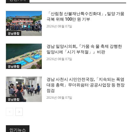
「산림청 산불재난특수진화대」, 밀양 가뭄
극복 위해 100만 원 기부
2026년 08월 07일
경남종합
경남 밀양시의회,『가뭄 속 물 축제 강행한
밀양시에「시기 부적절」』비판
2026년 08월 07일
경남종합
경남 사천시 시민안전국장,「지속되는 폭염
대응 총력」무더위쉼터·공공사업장 등 현장
점검
2026년 08월 07일
경남종합
인기뉴스