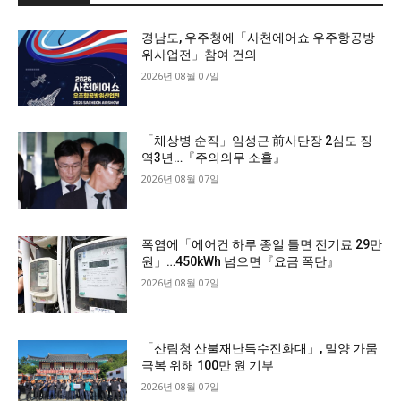
경남도, 우주청에「사천에어쇼 우주항공방
위사업전」참여 건의
2026년 08월 07일
「채상병 순직」임성근 前사단장 2심도 징
역3년…『주의의무 소홀』
2026년 08월 07일
폭염에「에어컨 하루 종일 틀면 전기료 29만
원」…450kWh 넘으면『요금 폭탄』
2026년 08월 07일
「산림청 산불재난특수진화대」, 밀양 가뭄
극복 위해 100만 원 기부
2026년 08월 07일