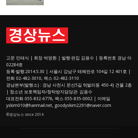
고문 민태식 | 회장 박영환 | 발행·편집 김용수 | 등록번호 경남 아
02284호
등록·발행:2014.5.30 | 서울시 강남구 테헤란로 104길 12 401호 |
전화 02-482-3010, 팩스 02-482-3110
경남본부(발행소) : 경남 사천시 문선5길 9(벌리동 450-4) 건물 2층
| 청소년 보호
책임자
/청탁방지담당관: 김용수
대표전화 055-832-6776, 팩스 055-835-0002 | 이메일
yskim010@hanmail.net, goodyskim2291@naver.com
©경상뉴스 since 2014