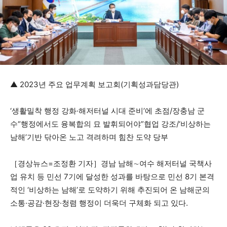
▲ 2023년 주요 업무계획 보고회(기획성과담당관)
‘생활밀착 행정 강화·해저터널 시대 준비’에 초점/장충남 군
수“행정에서도 융복합의 묘 발휘되어야”협업 강조/‘비상하는
남해’기반 닦아온 노고 격려하며 힘찬 도약 당부
［경상뉴스=조정환 기자］경남 남해∼여수 해저터널 국책사
업 유치 등 민선 7기에 달성한 성과를 바탕으로 민선 8기 본격
적인 ‘비상하는 남해’로 도약하기 위해 추진되어 온 남해군의
소통·공감·현장·청렴 행정이 더욱더 구체화 되고 있다.