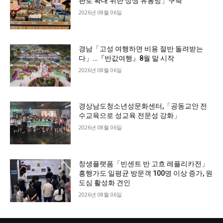
판로 확대 위한 상생 유통망」구축
2026년 08월 06일
경남「고성 여행하면 비용 절반 돌려받는
다」…『반값여행』8월 말 시작
2026년 08월 06일
경상남도청소년성문화센터,「공동교안 전
수교육으로 성교육 전문성 강화」
2026년 08월 06일
창생플랫폼「빈센트 반 고흐 레플리카전」
흥행가도 일평균 방문객 100명 이상 증가, 원
도심 활성화 견인
2026년 08월 06일