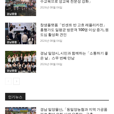
수교육으로 성교육 전문성 강화」
2026년 08월 06일
경남종합
창생플랫폼「빈센트 반 고흐 레플리카전」
흥행가도 일평균 방문객 100명 이상 증가, 원
도심 활성화 견인
2026년 08월 06일
경남종합
경남 밀양시, 시민과 함께하는「소통하기 좋
은 날」스무 번째 만남
2026년 08월 06일
경남종합
인기뉴스
경남 밀양물산,「동밀양농협과 지역 가공품