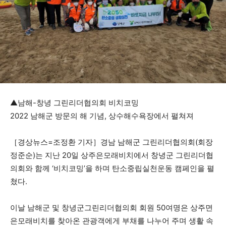
▲남해-창녕 그린리더협의회 비치코밍
2022 남해군 방문의 해 기념, 상수해수욕장에서 펼쳐져
［경상뉴스=조정환 기자］경남 남해군 그린리더협의회(회장
정준순)는 지난 20일 상주은모래비치에서 창녕군 그린리더협
의회와 함께 ‘비치코밍’을 하며 탄소중립실천운동 캠페인을 펼
쳤다.
이날 남해군 및 창녕군그린리더협의회 회원 50여명은 상주면
은모래비치를 찾아온 관광객에게 부채를 나누어 주며 생활 속