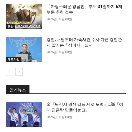
「자랑스러운 경남인」후보 31일까지 6개
부문 추천 접수
2026년 08월 08일
문화
경찰, 내달부터 가족사건 수사 다른 경찰관
서 맡기는「상피제」실시
2026년 08월 08일
헤드라인
인기뉴스
金『당선시 경선 갈등 제로 노력』…鄭『여
태 진흙탕 만들어놓고』
2026년 08월 08일