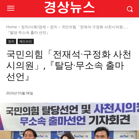
Home
정치/사회/경제
정치
국민의힘「전재석·구정화 사천시의원」,
『탈당·무소속 출마 선언』
정치
헤드라인
국민의힘「전재석·구정화 사천
시의원」,『탈당·무소속 출마
선언』
2026년 05월 08일