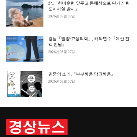
北,「한미훈련 앞두고 동해상으로 단거리 탄
도미사일 발사」
2026년 08월 07일
경남「밀양·고성의회」, 해외연수『예산 전
액 반납』
2026년 08월 07일
민중의 소리,『부부싸움 당권싸움』
2026년 08월 07일