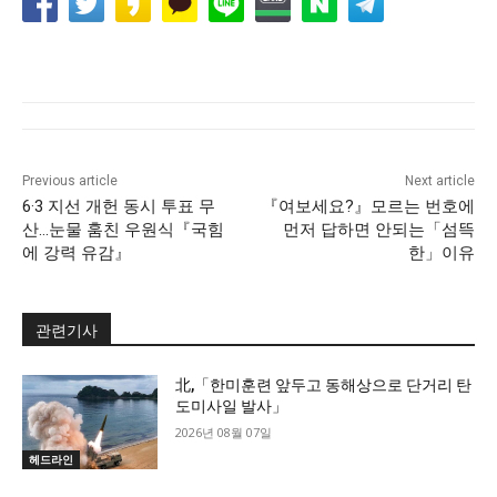
Previous article
Next article
6·3 지선 개헌 동시 투표 무
『여보세요?』모르는 번호에
산…눈물 훔친 우원식『국힘
먼저 답하면 안되는「섬뜩
에 강력 유감』
한」이유
관련기사
北,「한미훈련 앞두고 동해상으로 단거리 탄
도미사일 발사」
2026년 08월 07일
헤드라인