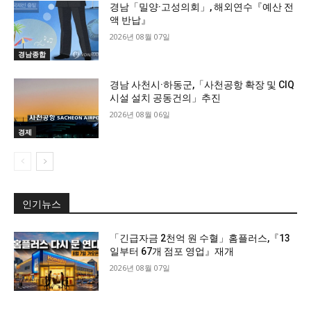
경남「밀양·고성의회」, 해외연수『예산 전
액 반납』
2026년 08월 07일
경남종합
경남 사천시·하동군,「사천공항 확장 및 CIQ
시설 설치 공동건의」추진
2026년 08월 06일
경제
인기뉴스
「긴급자금 2천억 원 수혈」홈플러스,『13
일부터 67개 점포 영업』재개
2026년 08월 07일