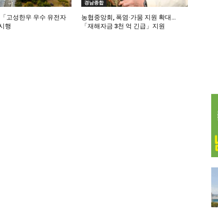
경남종합
,「고성한우 우수 유전자
농협중앙회, 폭염·가뭄 지원 확대…
시행
「재해자금 3천 억 긴급」지원