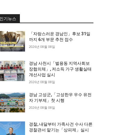
인기뉴스
「자랑스러운 경남인」후보 31일
까지 6개 부문 추천 접수
2026년 08월 08일
경남 사천시「벌용동 지역사회보
장협의체」, 저소득 가구 생활실태
개선사업 실시
2026년 08월 08일
경남 고성군,「고성한우 우수 유전
자 기부제」첫 시행
2026년 08월 08일
경찰, 내달부터 가족사건 수사 다른
경찰관서 맡기는「상피제」실시