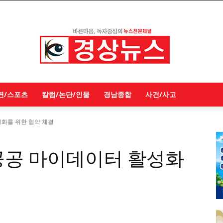
연/스포츠
칼럼/논단/인물
경남종합
사건/사고
화를 위한 협약 체결
공공 마이데이터 활성화