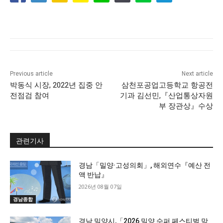
Previous article
Next article
박동식 시장, 2022년 집중 안
삼천포공업고등학교 항공전
전점검 참여
기과 김선민,『산업통상자원
부 장관상』수상
관련기사
경남「밀양·고성의회」, 해외연수『예산 전
액 반납』
2026년 08월 07일
경남종합
경남 밀양시,「2026 밀양 수퍼 페스티벌 막