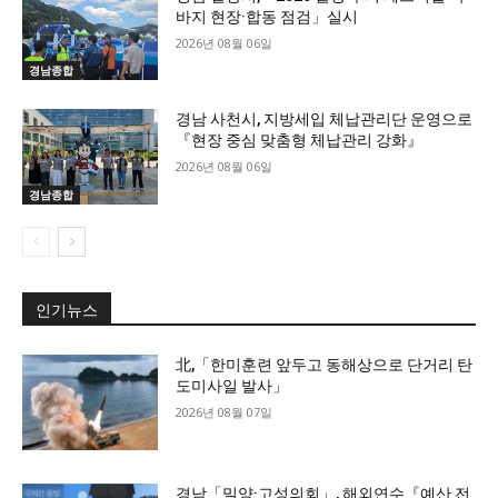
바지 현장·합동 점검」실시
2026년 08월 06일
경남종합
경남 사천시, 지방세입 체납관리단 운영으로
『현장 중심 맞춤형 체납관리 강화』
2026년 08월 06일
경남종합
인기뉴스
北,「한미훈련 앞두고 동해상으로 단거리 탄
도미사일 발사」
2026년 08월 07일
경남「밀양·고성의회」, 해외연수『예산 전