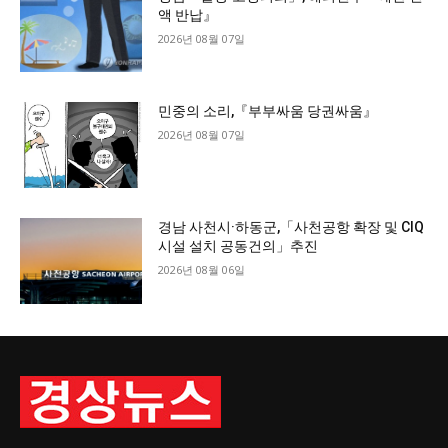
액 반납』
2026년 08월 07일
민중의 소리,『부부싸움 당권싸움』
2026년 08월 07일
경남 사천시·하동군,「사천공항 확장 및 CIQ
시설 설치 공동건의」추진
2026년 08월 06일