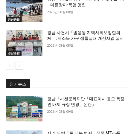
…마른장마·폭염 영향
2026년 08월 08일
경남종합
경남 사천시「벌용동 지역사회보장협의
체」, 저소득 가구 생활실태 개선사업 실시
2026년 08월 08일
경남종합
인기뉴스
경남『사천문화재단「대표이사 응모 특정
인 배제 규정 변경」논란』
2026년 08월 09일
사기·도박「돈 되는 범죄」집중 MZ조폭…