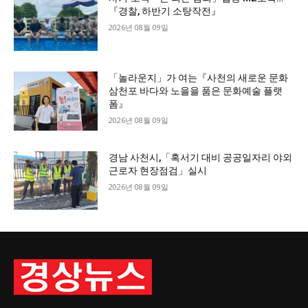
『경찰, 하반기 소탕작전』
2026년 08월 09일
「놀라운지」가 여는『사천의 새로운 문화
삼천포 바다와 노을을 품은 문화예술 플랫
폼』
2026년 08월 09일
경남 사천시,「혹서기 대비 공공일자리 야외
근로자 현장점검」실시
2026년 08월 09일