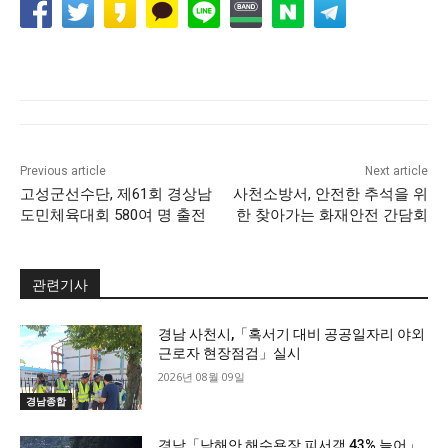
Previous article
Next article
고성군선수단, 제61회 경상남
사천소방서, 안전한 추석을 위
도민체육대회 580여 명 출전
한 찾아가는 화재안전 간담회
관련기사
경남 사천시,「혹서기 대비 공공일자리 야외
근로자 현장점검」실시
2026년 08월 09일
경남종합
경남「남해안 해수욕장 피서객 43% 늘어」