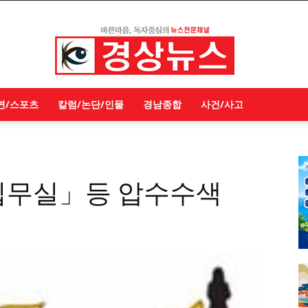
연/스포츠
칼럼/논단/인물
경남종합
사건/사고
집무실」등 압수수색