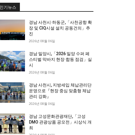
인기뉴스
경남 사천시·하동군,「사천공항 확
장 및 CIQ시설 설치 공동건의」추
진
2026년 08월 06일
경남 밀양시,「2026 밀양 수퍼 페
스티벌 막바지 현장·합동 점검」실
시
2026년 08월 06일
경남 사천시, 지방세입 체납관리단
운영으로『현장 중심 맞춤형 체납
관리 강화』
2026년 08월 06일
경남 고성문화관광재단,「고성
DMO 관광상품 공모전」시상식 개
최
2026년 08월 06일