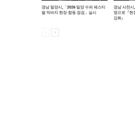
경남 밀양시,「2026 밀양 수퍼 페스티
경남 사천시
벌 막바지 현장·합동 점검」실시
영으로『현장
강화』