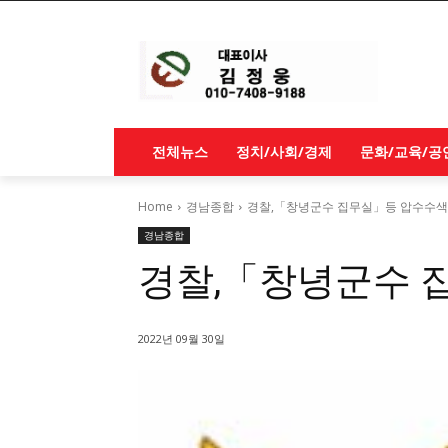
전체뉴스
정치/사회/경제
문화/교육/공
Home
경남종합
경찰,「창녕군수 집무실」등 압수수색
경남종합
경찰,「창녕군수 
2022년 09월 30일