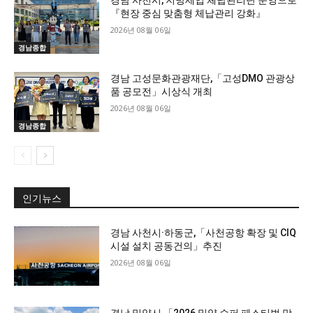
경남 사천시, 지방세입 체납관리단 운영으로
『현장 중심 맞춤형 체납관리 강화』
2026년 08월 06일
경남종합
경남 고성문화관광재단,「고성DMO 관광상
품 공모전」시상식 개최
2026년 08월 06일
경남종합
인기뉴스
경남 사천시·하동군,「사천공항 확장 및 CIQ
시설 설치 공동건의」추진
2026년 08월 06일