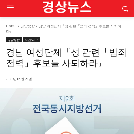
Home
경남종합
경남 여성단체『성 관련「범죄 전력」후보들 사퇴하
라』
경남종합
사건/사고
경남 여성단체『성 관련「범죄
전력」후보들 사퇴하라』
2026년 05월 20일