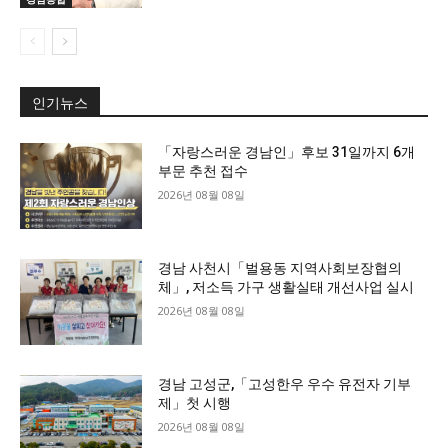
인기뉴스
「자랑스러운 경남인」후보 31일까지 6개
부문 추천 접수
2026년 08월 08일
경남 사천시「벌용동 지역사회보장협의
체」, 저소득 가구 생활실태 개선사업 실시
2026년 08월 08일
경남 고성군,「고성한우 우수 유전자 기부
제」첫 시행
2026년 08월 08일