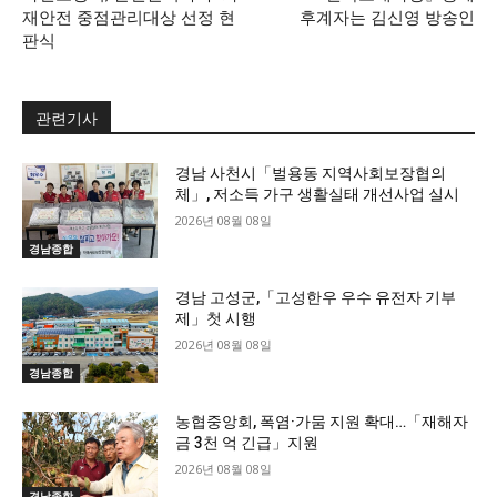
재안전 중점관리대상 선정 현
후계자는 김신영 방송인
판식
관련기사
경남 사천시「벌용동 지역사회보장협의
체」, 저소득 가구 생활실태 개선사업 실시
2026년 08월 08일
경남종합
경남 고성군,「고성한우 우수 유전자 기부
제」첫 시행
2026년 08월 08일
경남종합
농협중앙회, 폭염·가뭄 지원 확대…「재해자
금 3천 억 긴급」지원
2026년 08월 08일
경남종합