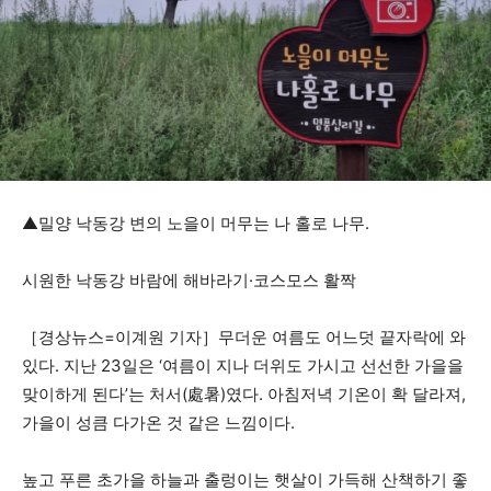
▲밀양 낙동강 변의 노을이 머무는 나 홀로 나무.
시원한 낙동강 바람에 해바라기·코스모스 활짝
［경상뉴스=이계원 기자］무더운 여름도 어느덧 끝자락에 와
있다. 지난 23일은 ‘여름이 지나 더위도 가시고 선선한 가을을
맞이하게 된다’는 처서(處暑)였다. 아침저녁 기온이 확 달라져,
가을이 성큼 다가온 것 같은 느낌이다.
높고 푸른 초가을 하늘과 출렁이는 햇살이 가득해 산책하기 좋