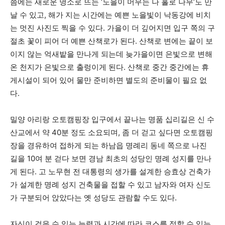
쯤에는 새로운 명소로 뜨는 ‘노을이 머무는 나 홀로 나무’도 만
날 수 있고, 해가 지는 시간에는 예쁜 노을빛이 낙동강에 비치
는 멋진 사진도 찍을 수 있다. 가을이 더 깊어지면 입구 쪽의 구
절초 꽃이 피어 더 예쁜 산책로가 된다. 산책로 변에는 끝이 보
이지 않는 억새밭을 만나게 되는데 늦가을이면 은빛으로 변해
온 천지가 은빛으로 출렁이게 된다. 산책로 중간 중간에는 휴
게시설이 되어 있어 물만 준비하면 별도의 준비물이 필요 없
다.
밀양 아리랑 오토캠핑장 입구에서 끝나는 명품 십리길은 신 수
산교에서 약 40분 정도 소요되며, 좀 더 걷고 싶다면 오토캠핑
장을 경유하여 접하게 되는 하남읍 명례리 동네 쪽으로 나진
길을 10여 분 걷다 보면 경남 최초의 성당인 명례 성지를 만나
게 된다. 고 노무현 전 대통령의 생가를 설계한 승효상 건축가
가 설계한 명례 성지 건축물을 접할 수 있고 남자와 여자 신도
가 구분되어 앉았다는 옛 성당도 관람할 수도 있다.
자신이 걸을 수 있는 능력과 시간에 따라 코스를 정할 수 있는