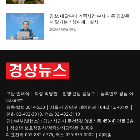
경찰, 내달부터 가족사건 수사 다른 경찰관
서 맡기는「상피제」실시
2026년 08월 08일
고문 민태식 | 회장 박영환 | 발행·편집 김용수 | 등록번호 경남 아
02284호
등록·발행:2014.5.30 | 서울시 강남구 테헤란로 104길 12 401호 |
전화 02-482-3010, 팩스 02-482-3110
경남본부(발행소) : 경남 사천시 문선5길 9(벌리동 450-4) 건물 2층
| 청소년 보호
책임자
/청탁방지담당관: 김용수
대표전화 055-832-6776, 팩스 055-835-0002 | 이메일