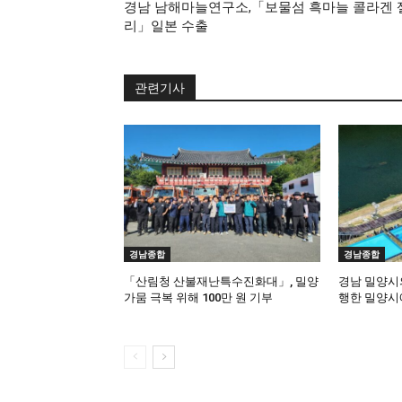
경남 남해마늘연구소,「보물섬 흑마늘 콜라겐 
리」일본 수출
관련기사
경남종합
경남종합
「산림청 산불재난특수진화대」, 밀양
경남 밀양시의
가뭄 극복 위해 100만 원 기부
행한 밀양시