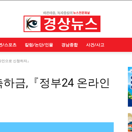
연/스포츠
칼럼/논단/인물
경남종합
사건/사고
온라인으로 신청하자』
축하금,『정부24 온라인