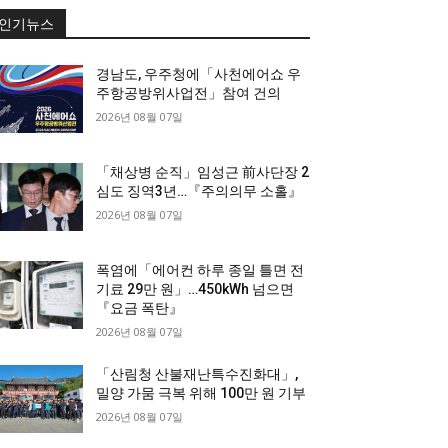
인기뉴스
경남도, 우주청에「사천에어쇼 우
주항공방위사업전」참여 건의
2026년 08월 07일
「채상병 순직」임성근 前사단장 2
심도 징역3년…『주의의무 소홀』
2026년 08월 07일
폭염에「에어컨 하루 종일 틀면 전
기료 29만 원」…450kWh 넘으면
『요금 폭탄』
2026년 08월 07일
「산림청 산불재난특수진화대」,
밀양 가뭄 극복 위해 100만 원 기부
2026년 08월 07일