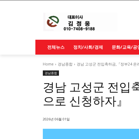
전체뉴스
정치/사회/경제
문화/교육/공
Home
경남종합
경남 고성군 전입축하금,『정부24 
경남종합
경남 고성군 전입
으로 신청하자』
2026년 06월 01일