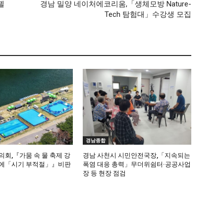
젤
경남 밀양 네이처에코리움,「생체모방 Nature-
Tech 탐험대」수강생 모집
경남종합
회,『가뭄 속 물 축제 강
경남 사천시 시민안전국장,「지속되는
에「시기 부적절」』비판
폭염 대응 총력」무더위쉼터·공공사업
장 등 현장 점검