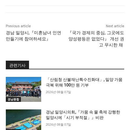
Previous article
Next article
경남 밀양시,『미혼남녀 인연
『국가 경제의 중심, 그곳에도
만들기에 참여하세요』
양성평등은 없었다』 개선 권
고 무시한 채
관련기사
「산림청 산불재난특수진화대」, 밀양 가뭄
극복 위해 100만 원 기부
2026년 08월 07일
경남종합
경남 밀양시의회,『가뭄 속 물 축제 강행한
밀양시에「시기 부적절」』비판
2026년 08월 07일