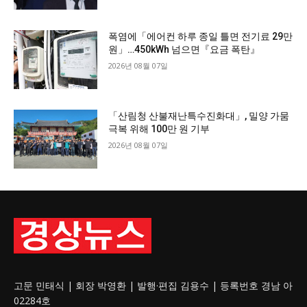
폭염에「에어컨 하루 종일 틀면 전기료 29만
원」…450kWh 넘으면『요금 폭탄』
2026년 08월 07일
「산림청 산불재난특수진화대」, 밀양 가뭄
극복 위해 100만 원 기부
2026년 08월 07일
고문 민태식 | 회장 박영환 | 발행·편집 김용수 | 등록번호 경남 아
02284호