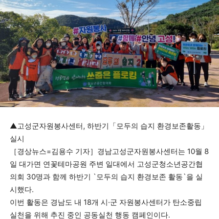
▲고성군자원봉사센터, 하반기「모두의 습지 환경보존활동」
실시
［경상뉴스=김용수 기자］경남고성군자원봉사센터는 10월 8
일 대가면 연꽃테마공원 주변 일대에서 고성군청소년공간협
의회 30명과 함께 하반기 `모두의 습지 환경보존 활동`을 실
시했다.
이번 활동은 경남도 내 18개 시·군 자원봉사센터가 탄소중립
실천을 위해 추진 중인 공동실천 행동 캠페인이다.