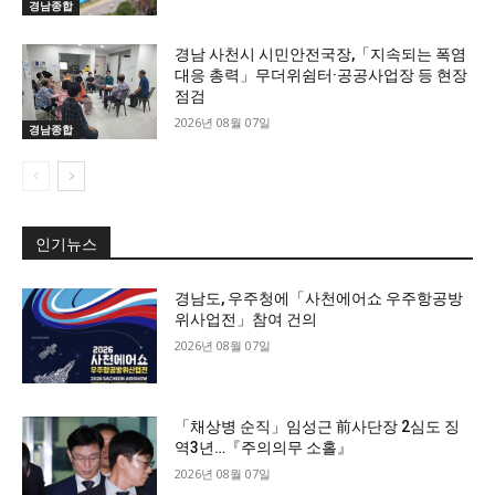
경남종합
경남 사천시 시민안전국장,「지속되는 폭염
대응 총력」무더위쉼터·공공사업장 등 현장
점검
2026년 08월 07일
경남종합
인기뉴스
경남도, 우주청에「사천에어쇼 우주항공방
위사업전」참여 건의
2026년 08월 07일
「채상병 순직」임성근 前사단장 2심도 징
역3년…『주의의무 소홀』
2026년 08월 07일