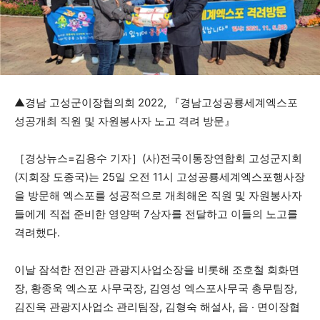
▲경남 고성군이장협의회 2022, 『경남고성공룡세계엑스포
성공개최 직원 및 자원봉사자 노고 격려 방문』
［경상뉴스=김용수 기자］(사)전국이통장연합회 고성군지회
(지회장 도종국)는 25일 오전 11시 고성공룡세계엑스포행사장
을 방문해 엑스포를 성공적으로 개최해온 직원 및 자원봉사자
들에게 직접 준비한 영양떡 7상자를 전달하고 이들의 노고를
격려했다.
이날 잠석한 전인관 관광지사업소장을 비롯해 조호철 회화면
장, 황종욱 엑스포 사무국장, 김영성 엑스포사무국 총무팀장,
김진욱 관광지사업소 관리팀장, 김형숙 해설사, 읍 ‧ 면이장협