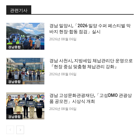
관련기사
경남 밀양시,「2026 밀양 수퍼 페스티벌 막
바지 현장·합동 점검」실시
2026년 08월 06일
경남종합
경남 사천시, 지방세입 체납관리단 운영으로
『현장 중심 맞춤형 체납관리 강화』
2026년 08월 06일
경남종합
경남 고성문화관광재단,「고성DMO 관광상
품 공모전」시상식 개최
2026년 08월 06일
경남종합