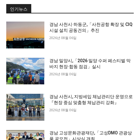
인기뉴스
경남 사천시·하동군,「사천공항 확장 및 CIQ
시설 설치 공동건의」추진
2026년 08월 06일
경남 밀양시,「2026 밀양 수퍼 페스티벌 막
바지 현장·합동 점검」실시
2026년 08월 06일
경남 사천시, 지방세입 체납관리단 운영으로
『현장 중심 맞춤형 체납관리 강화』
2026년 08월 06일
경남 고성문화관광재단,「고성DMO 관광상
품 공모전」시상식 개최