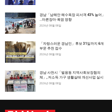
경남「남해안 해수욕장 피서객 43% 늘어」
…마른장마·폭염 영향
2026년 08월 08일
「자랑스러운 경남인」후보 31일까지 6개
부문 추천 접수
2026년 08월 08일
경남 사천시「벌용동 지역사회보장협의
체」, 저소득 가구 생활실태 개선사업 실시
2026년 08월 08일