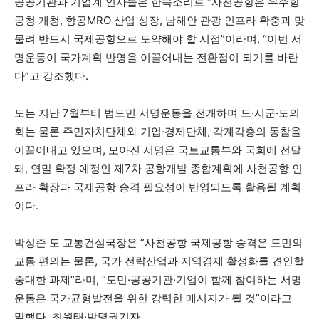
공공기관과 기업계 인사들은 한목소리로 “사천공항은 우주항
공청 개청, 항공MRO 산업 성장, 남해안 관광 인프라 확충과 맞
물려 반드시 국제공항으로 도약해야 할 시점”이라며, “이번 서
명운동이 국가계획 반영을 이끌어내는 전환점이 되기를 바란
다”고 강조했다.
도는 지난 7월부터 범도민 서명운동을 전개하며 도·시군·도의
회는 물론 주민자치단체와 기업·경제단체, 각계각층의 동참을
이끌어내고 있으며, 모아진 서명은 국토교통부와 국회에 전달
돼, 연말 확정 예정인 제7차 공항개발 종합계획에 사천공항 인
프라 확장과 국제공항 승격 필요성이 반영되도록 활용될 계획
이다.
박성준 도 교통건설국장은 “사천공항 국제공항 승격은 도민의
교통 편의는 물론, 국가 전략산업과 지역경제 활성화를 견인할
중대한 과제”라며, “도민·공공기관·기업이 함께 참여하는 서명
운동은 국가균형발전을 위한 강력한 메시지가 될 것”이라고
말했다. 최원태·박명권기자