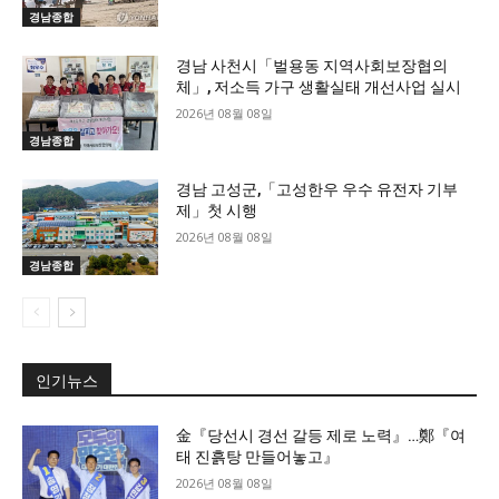
경남종합
경남 사천시「벌용동 지역사회보장협의
체」, 저소득 가구 생활실태 개선사업 실시
2026년 08월 08일
경남종합
경남 고성군,「고성한우 우수 유전자 기부
제」첫 시행
2026년 08월 08일
경남종합
인기뉴스
金『당선시 경선 갈등 제로 노력』…鄭『여
태 진흙탕 만들어놓고』
2026년 08월 08일