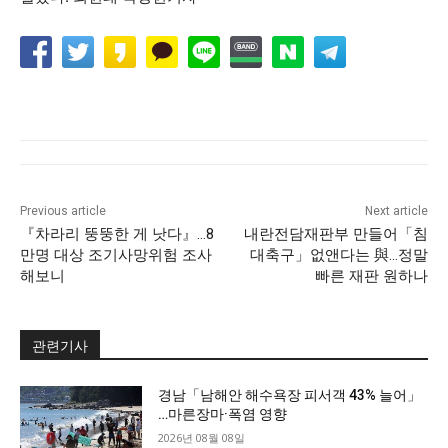
Previous article
Next article
『차라리 뚱뚱한 게 낫다』…8
내란전담재판부 만들어「침
만명 대상 조기사망위험 조사
대축구」없앤다는 與…정말
해보니
빠른 재판 원하나
관련기사
경남「남해안 해수욕장 피서객 43% 늘어」
…마른장마·폭염 영향
2026년 08월 08일